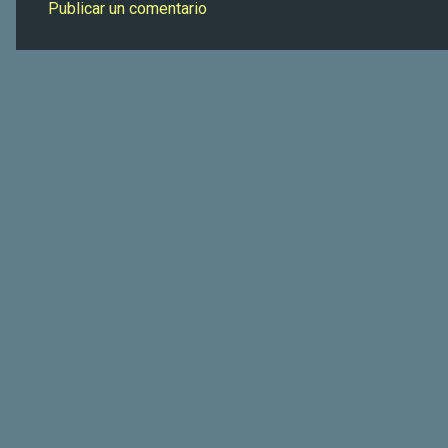
Publicar un comentario
t
a
r
i
o
s