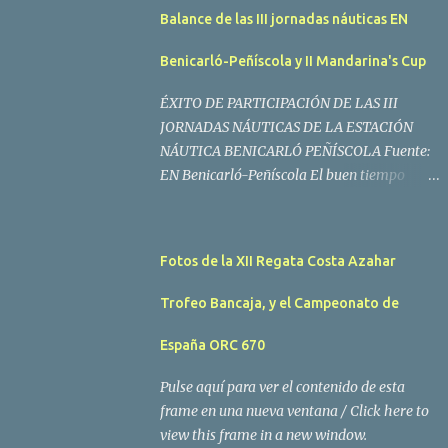
Balance de las III jornadas náuticas EN
Benicarló-Peñíscola y II Mandarina's Cup
ÉXITO DE PARTICIPACIÓN DE LAS III
JORNADAS NÁUTICAS DE LA ESTACIÓN
NÁUTICA BENICARLÓ PEÑÍSCOLA Fuente:
EN Benicarló-Peñíscola El buen tiempo
acompañó a los regatistas y mucho público
participó en las actividades programadas El
buen tiempo acompañó a los participantes
Fotos de la XII Regata Costa Azahar
de la II Regata Mandarina's Cup que tuvo
lugar este fin de semana en aguas de
Trofeo Bancaja, y el Campeonato de
Benicarló y Peñíscola. Tras dos intensas
jornadas de navegación, la embarcación
España ORC 670
Garví, un Malbec 240 del armador José Mª
Pulse aquí para ver el contenido de esta
Villes fue la merecida vencedora de la
frame en una nueva ventana / Click here to
prueba, en la que tomaron parte un total de
view this frame in a new window.
15 participantes. En la Clase A la primera