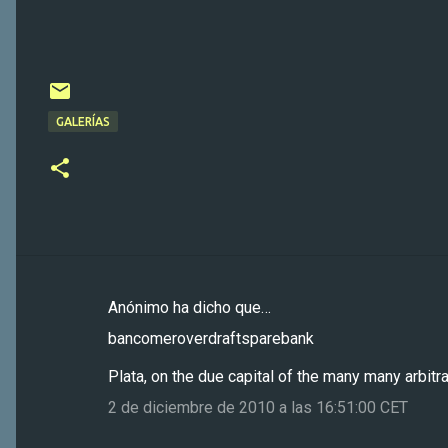
GALERÍAS
Anónimo ha dicho que…
C
bancomeroverdraftsparebank
o
m
Plata, on the due capital of the many many arbitr
e
2 de diciembre de 2010 a las 16:51:00 CET
n