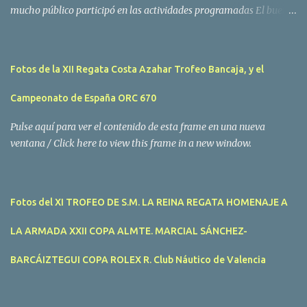
mucho público participó en las actividades programadas El buen
tiempo acompañó a los participantes de la II Regata Mandarina's
Cup que tuvo lugar este fin de semana en aguas de Benicarló y
Peñíscola. Tras dos intensas jornadas de navegación, la
Fotos de la XII Regata Costa Azahar Trofeo Bancaja, y el
embarcación Garví, un Malbec 240 del armador José Mª Villes fue
la merecida vencedora de la prueba, en la que tomaron parte un
Campeonato de España ORC 670
total de 15 participantes. En la Clase A la primera clasificada fue
Mangicú, seguida de Marina Benicarló y Hepta. La Clase B fue
Pulse aquí para ver el contenido de esta frame en una nueva
para Garví, Vogamari Nou y Xé qué Café, mientras que en Clase C
ventana / Click here to view this frame in a new window.
venció Viracocha II, seguido de Laura Senar y Anais. Las pruebas
pudieron ser seguidas de cerca gracias a la Golondrina
Superbonanza que realizó varios traslados gratuitos al público en
Fotos del XI TROFEO DE S.M. LA REINA REGATA HOMENAJE A
general. Actividades públicas y gratuitas La II Mandari...
LA ARMADA XXII COPA ALMTE. MARCIAL SÁNCHEZ-
BARCÁIZTEGUI COPA ROLEX R. Club Náutico de Valencia