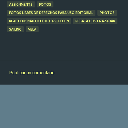
ASSIGNMENTS
FOTOS
FOTOS LIBRES DE DERECHOS PARA USO EDITORIAL
PHOTOS
REAL CLUB NÁUTICO DE CASTELLÓN
REGATA COSTA AZAHAR
SAILING
VELA
Publicar un comentario
C
o
m
e
n
t
a