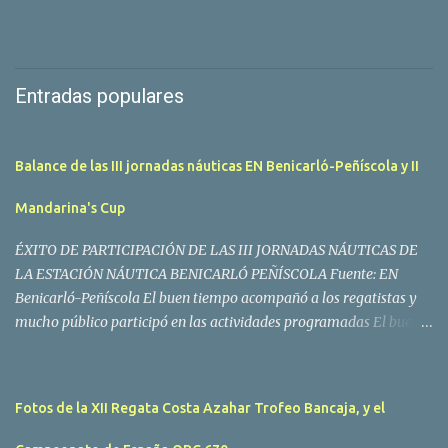
Entradas populares
Balance de las III jornadas náuticas EN Benicarló-Peñíscola y II
Mandarina's Cup
ÉXITO DE PARTICIPACIÓN DE LAS III JORNADAS NÁUTICAS DE
LA ESTACIÓN NÁUTICA BENICARLÓ PEÑÍSCOLA Fuente: EN
Benicarló-Peñíscola El buen tiempo acompañó a los regatistas y
mucho público participó en las actividades programadas El buen
tiempo acompañó a los participantes de la II Regata Mandarina's
Cup que tuvo lugar este fin de semana en aguas de Benicarló y
Peñíscola. Tras dos intensas jornadas de navegación, la
Fotos de la XII Regata Costa Azahar Trofeo Bancaja, y el
embarcación Garví, un Malbec 240 del armador José Mª Villes fue
la merecida vencedora de la prueba, en la que tomaron parte un