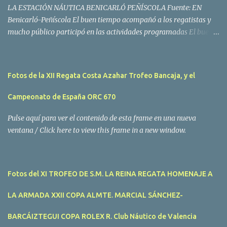
LA ESTACIÓN NÁUTICA BENICARLÓ PEÑÍSCOLA Fuente: EN
Benicarló-Peñíscola El buen tiempo acompañó a los regatistas y
mucho público participó en las actividades programadas El buen
tiempo acompañó a los participantes de la II Regata Mandarina's
Cup que tuvo lugar este fin de semana en aguas de Benicarló y
Peñíscola. Tras dos intensas jornadas de navegación, la
Fotos de la XII Regata Costa Azahar Trofeo Bancaja, y el
embarcación Garví, un Malbec 240 del armador José Mª Villes fue
la merecida vencedora de la prueba, en la que tomaron parte un
Campeonato de España ORC 670
total de 15 participantes. En la Clase A la primera clasificada fue
Mangicú, seguida de Marina Benicarló y Hepta. La Clase B fue
Pulse aquí para ver el contenido de esta frame en una nueva
para Garví, Vogamari Nou y Xé qué Café, mientras que en Clase C
ventana / Click here to view this frame in a new window.
venció Viracocha II, seguido de Laura Senar y Anais. Las pruebas
pudieron ser seguidas de cerca gracias a la Golondrina
Superbonanza que realizó varios traslados gratuitos al público en
Fotos del XI TROFEO DE S.M. LA REINA REGATA HOMENAJE A
general. Actividades públicas y gratuitas La II Mandari...
LA ARMADA XXII COPA ALMTE. MARCIAL SÁNCHEZ-
BARCÁIZTEGUI COPA ROLEX R. Club Náutico de Valencia