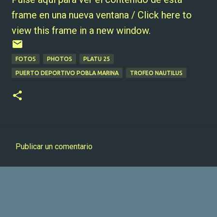
frame en una nueva ventana / Click here to
view this frame in a new window.
FOTOS
PHOTOS
PLATU 25
PUERTO DEPORTIVO POBLA MARINA
TROFEO NAUTILUS
Publicar un comentario
C
o
m
e
n