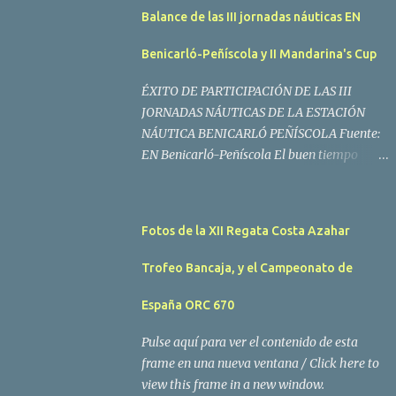
Balance de las III jornadas náuticas EN
Benicarló-Peñíscola y II Mandarina's Cup
ÉXITO DE PARTICIPACIÓN DE LAS III
JORNADAS NÁUTICAS DE LA ESTACIÓN
NÁUTICA BENICARLÓ PEÑÍSCOLA Fuente:
EN Benicarló-Peñíscola El buen tiempo
acompañó a los regatistas y mucho público
participó en las actividades programadas El
buen tiempo acompañó a los participantes
Fotos de la XII Regata Costa Azahar
de la II Regata Mandarina's Cup que tuvo
lugar este fin de semana en aguas de
Trofeo Bancaja, y el Campeonato de
Benicarló y Peñíscola. Tras dos intensas
jornadas de navegación, la embarcación
España ORC 670
Garví, un Malbec 240 del armador José Mª
Pulse aquí para ver el contenido de esta
Villes fue la merecida vencedora de la
frame en una nueva ventana / Click here to
prueba, en la que tomaron parte un total de
view this frame in a new window.
15 participantes. En la Clase A la primera