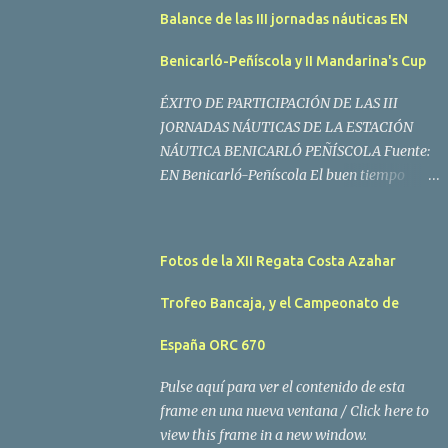
Balance de las III jornadas náuticas EN
Benicarló-Peñíscola y II Mandarina's Cup
ÉXITO DE PARTICIPACIÓN DE LAS III
JORNADAS NÁUTICAS DE LA ESTACIÓN
NÁUTICA BENICARLÓ PEÑÍSCOLA Fuente:
EN Benicarló-Peñíscola El buen tiempo
acompañó a los regatistas y mucho público
participó en las actividades programadas El
buen tiempo acompañó a los participantes
Fotos de la XII Regata Costa Azahar
de la II Regata Mandarina's Cup que tuvo
lugar este fin de semana en aguas de
Trofeo Bancaja, y el Campeonato de
Benicarló y Peñíscola. Tras dos intensas
jornadas de navegación, la embarcación
España ORC 670
Garví, un Malbec 240 del armador José Mª
Pulse aquí para ver el contenido de esta
Villes fue la merecida vencedora de la
frame en una nueva ventana / Click here to
prueba, en la que tomaron parte un total de
view this frame in a new window.
15 participantes. En la Clase A la primera