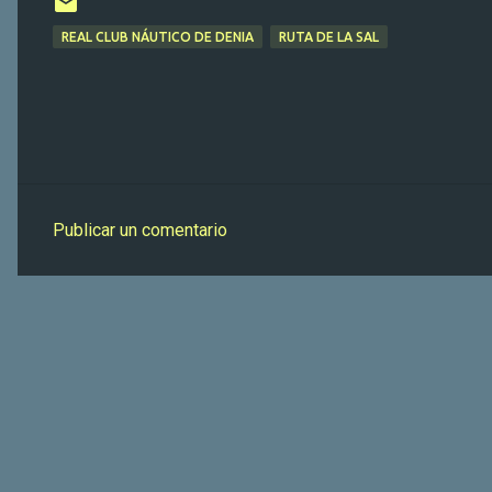
REAL CLUB NÁUTICO DE DENIA
RUTA DE LA SAL
Publicar un comentario
C
o
m
e
n
t
a
r