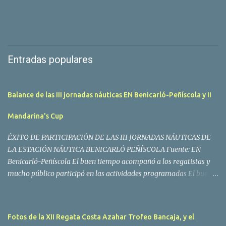
Entradas populares
Balance de las III jornadas náuticas EN Benicarló-Peñíscola y II
Mandarina's Cup
ÉXITO DE PARTICIPACIÓN DE LAS III JORNADAS NÁUTICAS DE
LA ESTACIÓN NÁUTICA BENICARLÓ PEÑÍSCOLA Fuente: EN
Benicarló-Peñíscola El buen tiempo acompañó a los regatistas y
mucho público participó en las actividades programadas El buen
tiempo acompañó a los participantes de la II Regata Mandarina's
Cup que tuvo lugar este fin de semana en aguas de Benicarló y
Peñíscola. Tras dos intensas jornadas de navegación, la
Fotos de la XII Regata Costa Azahar Trofeo Bancaja, y el
embarcación Garví, un Malbec 240 del armador José Mª Villes fue