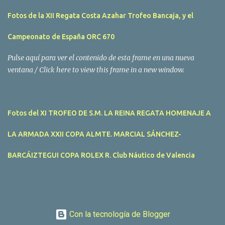
Peñíscola. Tras dos intensas jornadas de navegación, la
Fotos de la XII Regata Costa Azahar Trofeo Bancaja, y el
embarcación Garví, un Malbec 240 del armador José Mª Villes fue
la merecida vencedora de la prueba, en la que tomaron parte un
Campeonato de España ORC 670
total de 15 participantes. En la Clase A la primera clasificada fue
Mangicú, seguida de Marina Benicarló y Hepta. La Clase B fue
Pulse aquí para ver el contenido de esta frame en una nueva
para Garví, Vogamari Nou y Xé qué Café, mientras que en Clase C
ventana / Click here to view this frame in a new window.
venció Viracocha II, seguido de Laura Senar y Anais. Las pruebas
pudieron ser seguidas de cerca gracias a la Golondrina
Superbonanza que realizó varios traslados gratuitos al público en
Fotos del XI TROFEO DE S.M. LA REINA REGATA HOMENAJE A
general. Actividades públicas y gratuitas La II Mandari...
LA ARMADA XXII COPA ALMTE. MARCIAL SÁNCHEZ-
BARCÁIZTEGUI COPA ROLEX R. Club Náutico de Valencia
Con la tecnología de Blogger