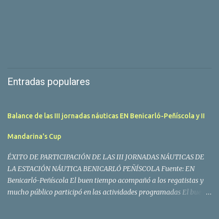
Entradas populares
Balance de las III jornadas náuticas EN Benicarló-Peñíscola y II
Mandarina's Cup
ÉXITO DE PARTICIPACIÓN DE LAS III JORNADAS NÁUTICAS DE
LA ESTACIÓN NÁUTICA BENICARLÓ PEÑÍSCOLA Fuente: EN
Benicarló-Peñíscola El buen tiempo acompañó a los regatistas y
mucho público participó en las actividades programadas El buen
tiempo acompañó a los participantes de la II Regata Mandarina's
Cup que tuvo lugar este fin de semana en aguas de Benicarló y