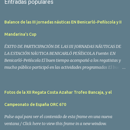
Entradas populares
Balance de las III jornadas náuticas EN Benicarló-Peñíscola y II
Mandarina's Cup
ÉXITO DE PARTICIPACIÓN DE LAS III JORNADAS NÁUTICAS DE
LA ESTACIÓN NÁUTICA BENICARLÓ PEÑÍSCOLA Fuente: EN
Benicarló-Peñíscola El buen tiempo acompañó a los regatistas y
mucho público participó en las actividades programadas El buen
tiempo acompañó a los participantes de la II Regata Mandarina's
Cup que tuvo lugar este fin de semana en aguas de Benicarló y
Peñíscola. Tras dos intensas jornadas de navegación, la
Fotos de la XII Regata Costa Azahar Trofeo Bancaja, y el
embarcación Garví, un Malbec 240 del armador José Mª Villes fue
la merecida vencedora de la prueba, en la que tomaron parte un
Campeonato de España ORC 670
total de 15 participantes. En la Clase A la primera clasificada fue
Mangicú, seguida de Marina Benicarló y Hepta. La Clase B fue
Pulse aquí para ver el contenido de esta frame en una nueva
para Garví, Vogamari Nou y Xé qué Café, mientras que en Clase C
ventana / Click here to view this frame in a new window.