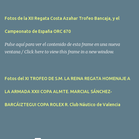
Cup que tuvo lugar este fin de semana en aguas de Benicarló y
Peñíscola. Tras dos intensas jornadas de navegación, la
Fotos de la XII Regata Costa Azahar Trofeo Bancaja, y el
embarcación Garví, un Malbec 240 del armador José Mª Villes fue
la merecida vencedora de la prueba, en la que tomaron parte un
Campeonato de España ORC 670
total de 15 participantes. En la Clase A la primera clasificada fue
Mangicú, seguida de Marina Benicarló y Hepta. La Clase B fue
Pulse aquí para ver el contenido de esta frame en una nueva
para Garví, Vogamari Nou y Xé qué Café, mientras que en Clase C
ventana / Click here to view this frame in a new window.
venció Viracocha II, seguido de Laura Senar y Anais. Las pruebas
pudieron ser seguidas de cerca gracias a la Golondrina
Superbonanza que realizó varios traslados gratuitos al público en
Fotos del XI TROFEO DE S.M. LA REINA REGATA HOMENAJE A
general. Actividades públicas y gratuitas La II Mandari...
LA ARMADA XXII COPA ALMTE. MARCIAL SÁNCHEZ-
BARCÁIZTEGUI COPA ROLEX R. Club Náutico de Valencia