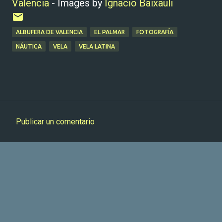
Valencia
- Images by
Ignacio Baixauli
ALBUFERA DE VALENCIA
EL PALMAR
FOTOGRAFÍA
NÁUTICA
VELA
VELA LATINA
Publicar un comentario
C
o
m
e
n
t
a