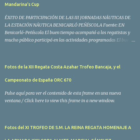
Mandarina's Cup
ÉXITO DE PARTICIPACIÓN DE LAS III JORNADAS NÁUTICAS DE
LA ESTACIÓN NÁUTICA BENICARLÓ PEÑÍSCOLA Fuente: EN
Benicarló-Peñíscola El buen tiempo acompañó a los regatistas y
mucho público participó en las actividades programadas El buen
tiempo acompañó a los participantes de la II Regata Mandarina's
Cup que tuvo lugar este fin de semana en aguas de Benicarló y
Peñíscola. Tras dos intensas jornadas de navegación, la
Fotos de la XII Regata Costa Azahar Trofeo Bancaja, y el
embarcación Garví, un Malbec 240 del armador José Mª Villes fue
la merecida vencedora de la prueba, en la que tomaron parte un
Campeonato de España ORC 670
total de 15 participantes. En la Clase A la primera clasificada fue
Mangicú, seguida de Marina Benicarló y Hepta. La Clase B fue
Pulse aquí para ver el contenido de esta frame en una nueva
para Garví, Vogamari Nou y Xé qué Café, mientras que en Clase C
ventana / Click here to view this frame in a new window.
venció Viracocha II, seguido de Laura Senar y Anais. Las pruebas
pudieron ser seguidas de cerca gracias a la Golondrina
Superbonanza que realizó varios traslados gratuitos al público en
Fotos del XI TROFEO DE S.M. LA REINA REGATA HOMENAJE A
general. Actividades públicas y gratuitas La II Mandari...