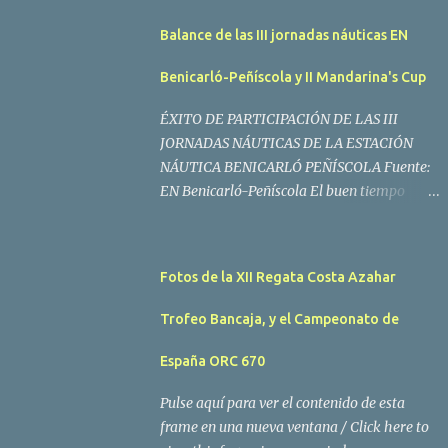
Balance de las III jornadas náuticas EN
Benicarló-Peñíscola y II Mandarina's Cup
ÉXITO DE PARTICIPACIÓN DE LAS III
JORNADAS NÁUTICAS DE LA ESTACIÓN
NÁUTICA BENICARLÓ PEÑÍSCOLA Fuente:
EN Benicarló-Peñíscola El buen tiempo
acompañó a los regatistas y mucho público
participó en las actividades programadas El
buen tiempo acompañó a los participantes
Fotos de la XII Regata Costa Azahar
de la II Regata Mandarina's Cup que tuvo
lugar este fin de semana en aguas de
Trofeo Bancaja, y el Campeonato de
Benicarló y Peñíscola. Tras dos intensas
jornadas de navegación, la embarcación
España ORC 670
Garví, un Malbec 240 del armador José Mª
Pulse aquí para ver el contenido de esta
Villes fue la merecida vencedora de la
frame en una nueva ventana / Click here to
prueba, en la que tomaron parte un total de