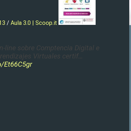
13
/
Aula 3.0 | Scoop.it
-line sobre Comptencia Digital e
rendizajes Virtuales certif…
co/Et66C5gr