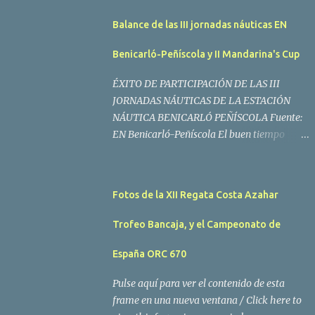
Balance de las III jornadas náuticas EN
Benicarló-Peñíscola y II Mandarina's Cup
ÉXITO DE PARTICIPACIÓN DE LAS III
JORNADAS NÁUTICAS DE LA ESTACIÓN
NÁUTICA BENICARLÓ PEÑÍSCOLA Fuente:
EN Benicarló-Peñíscola El buen tiempo
acompañó a los regatistas y mucho público
participó en las actividades programadas El
buen tiempo acompañó a los participantes
Fotos de la XII Regata Costa Azahar
de la II Regata Mandarina's Cup que tuvo
lugar este fin de semana en aguas de
Trofeo Bancaja, y el Campeonato de
Benicarló y Peñíscola. Tras dos intensas
jornadas de navegación, la embarcación
España ORC 670
Garví, un Malbec 240 del armador José Mª
Pulse aquí para ver el contenido de esta
Villes fue la merecida vencedora de la
frame en una nueva ventana / Click here to
prueba, en la que tomaron parte un total de