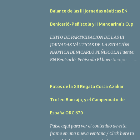
Balance de las III jornadas náuticas EN
Benicarló-Peñíscola y II Mandarina's Cup
ÉXITO DE PARTICIPACIÓN DE LAS III
JORNADAS NÁUTICAS DE LA ESTACIÓN
NÁUTICA BENICARLÓ PEÑÍSCOLA Fuente:
EN Benicarló-Peñíscola El buen tiempo
acompañó a los regatistas y mucho público
participó en las actividades programadas El
buen tiempo acompañó a los participantes
Fotos de la XII Regata Costa Azahar
de la II Regata Mandarina's Cup que tuvo
lugar este fin de semana en aguas de
Trofeo Bancaja, y el Campeonato de
Benicarló y Peñíscola. Tras dos intensas
jornadas de navegación, la embarcación
España ORC 670
Garví, un Malbec 240 del armador José Mª
Pulse aquí para ver el contenido de esta
Villes fue la merecida vencedora de la
frame en una nueva ventana / Click here to
prueba, en la que tomaron parte un total de