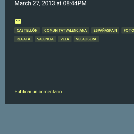
March 27, 2013 at 08:44PM
CASTELLÓN
COMUNITATVALENCIANA
ESPAÑASPAIN
FOTO
REGATA
VALENCIA
VELA
VELALIGERA
Publicar un comentario
C
o
m
e
n