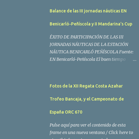
Balance de las III jornadas náuticas EN
Benicarló-Peñíscola y II Mandarina's Cup
ÉXITO DE PARTICIPACIÓN DE LAS III
JORNADAS NÁUTICAS DE LA ESTACIÓN
NÁUTICA BENICARLÓ PEÑÍSCOLA Fuente:
EN Benicarló-Peñíscola El buen tiempo
acompañó a los regatistas y mucho público
participó en las actividades programadas El
buen tiempo acompañó a los participantes
Fotos de la XII Regata Costa Azahar
de la II Regata Mandarina's Cup que tuvo
lugar este fin de semana en aguas de
Trofeo Bancaja, y el Campeonato de
Benicarló y Peñíscola. Tras dos intensas
jornadas de navegación, la embarcación
España ORC 670
Garví, un Malbec 240 del armador José Mª
Pulse aquí para ver el contenido de esta
Villes fue la merecida vencedora de la
frame en una nueva ventana / Click here to
prueba, en la que tomaron parte un total de