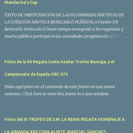
Mandarina's Cup
ÉXITO DE PARTICIPACIÓN DE LAS III JORNADAS NÁUTICAS DE
LA ESTACIÓN NÁUTICA BENICARLÓ PEÑÍSCOLA Fuente: EN
Benicarló-Peñíscola El buen tiempo acompañó a los regatistas y
mucho público participó en las actividades programadas El buen
tiempo acompañó a los participantes de la II Regata Mandarina's
Cup que tuvo lugar este fin de semana en aguas de Benicarló y
Peñíscola. Tras dos intensas jornadas de navegación, la
Fotos de la XII Regata Costa Azahar Trofeo Bancaja, y el
embarcación Garví, un Malbec 240 del armador José Mª Villes fue
la merecida vencedora de la prueba, en la que tomaron parte un
Campeonato de España ORC 670
total de 15 participantes. En la Clase A la primera clasificada fue
Mangicú, seguida de Marina Benicarló y Hepta. La Clase B fue
Pulse aquí para ver el contenido de esta frame en una nueva
para Garví, Vogamari Nou y Xé qué Café, mientras que en Clase C
ventana / Click here to view this frame in a new window.
venció Viracocha II, seguido de Laura Senar y Anais. Las pruebas
pudieron ser seguidas de cerca gracias a la Golondrina
Superbonanza que realizó varios traslados gratuitos al público en
Fotos del XI TROFEO DE S.M. LA REINA REGATA HOMENAJE A
general. Actividades públicas y gratuitas La II Mandari...
LA ARMADA XXII COPA ALMTE. MARCIAL SÁNCHEZ-