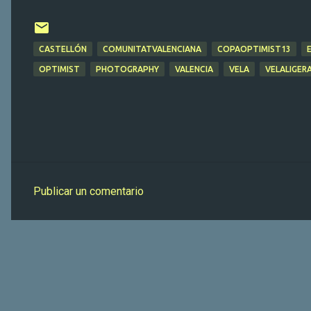
CASTELLÓN
COMUNITATVALENCIANA
COPAOPTIMIST13
OPTIMIST
PHOTOGRAPHY
VALENCIA
VELA
VELALIGER
Publicar un comentario
C
o
m
e
n
t