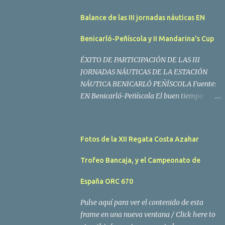
Balance de las III jornadas náuticas EN
Benicarló-Peñíscola y II Mandarina's Cup
ÉXITO DE PARTICIPACIÓN DE LAS III
JORNADAS NÁUTICAS DE LA ESTACIÓN
NÁUTICA BENICARLÓ PEÑÍSCOLA Fuente:
EN Benicarló-Peñíscola El buen tiempo
acompañó a los regatistas y mucho público
participó en las actividades programadas El
buen tiempo acompañó a los participantes
Fotos de la XII Regata Costa Azahar
de la II Regata Mandarina's Cup que tuvo
lugar este fin de semana en aguas de
Trofeo Bancaja, y el Campeonato de
Benicarló y Peñíscola. Tras dos intensas
jornadas de navegación, la embarcación
España ORC 670
Garví, un Malbec 240 del armador José Mª
Pulse aquí para ver el contenido de esta
Villes fue la merecida vencedora de la
frame en una nueva ventana / Click here to
prueba, en la que tomaron parte un total de