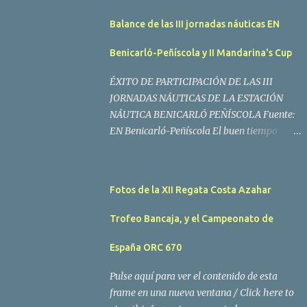
Balance de las III jornadas náuticas EN
Benicarló-Peñíscola y II Mandarina's Cup
ÉXITO DE PARTICIPACIÓN DE LAS III
JORNADAS NÁUTICAS DE LA ESTACIÓN
NÁUTICA BENICARLÓ PEÑÍSCOLA Fuente:
EN Benicarló-Peñíscola El buen tiempo
acompañó a los regatistas y mucho público
participó en las actividades programadas El
buen tiempo acompañó a los participantes
Fotos de la XII Regata Costa Azahar
de la II Regata Mandarina's Cup que tuvo
lugar este fin de semana en aguas de
Trofeo Bancaja, y el Campeonato de
Benicarló y Peñíscola. Tras dos intensas
jornadas de navegación, la embarcación
España ORC 670
Garví, un Malbec 240 del armador José Mª
Pulse aquí para ver el contenido de esta
Villes fue la merecida vencedora de la
frame en una nueva ventana / Click here to
prueba, en la que tomaron parte un total de