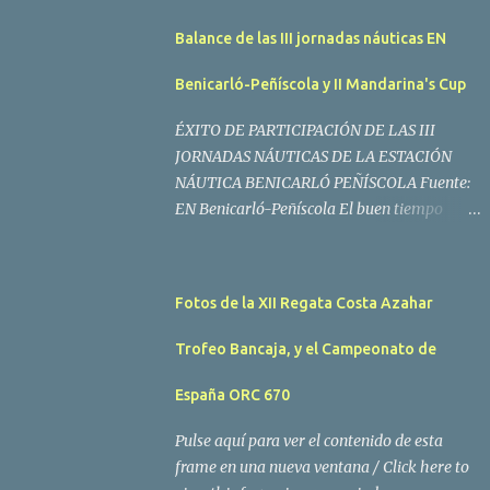
Balance de las III jornadas náuticas EN
Benicarló-Peñíscola y II Mandarina's Cup
ÉXITO DE PARTICIPACIÓN DE LAS III
JORNADAS NÁUTICAS DE LA ESTACIÓN
NÁUTICA BENICARLÓ PEÑÍSCOLA Fuente:
EN Benicarló-Peñíscola El buen tiempo
acompañó a los regatistas y mucho público
participó en las actividades programadas El
buen tiempo acompañó a los participantes
Fotos de la XII Regata Costa Azahar
de la II Regata Mandarina's Cup que tuvo
lugar este fin de semana en aguas de
Trofeo Bancaja, y el Campeonato de
Benicarló y Peñíscola. Tras dos intensas
jornadas de navegación, la embarcación
España ORC 670
Garví, un Malbec 240 del armador José Mª
Pulse aquí para ver el contenido de esta
Villes fue la merecida vencedora de la
frame en una nueva ventana / Click here to
prueba, en la que tomaron parte un total de