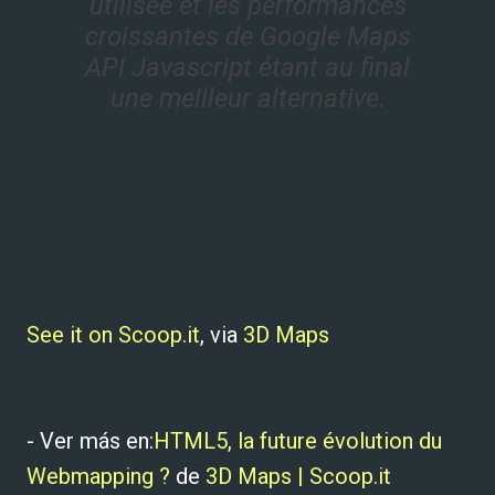
utilisée et les performances
croissantes de Google Maps
API Javascript étant au final
une meilleur alternative.
See it on Scoop.it
, via
3D Maps
- Ver más en:
HTML5, la future évolution du
Webmapping ?
de
3D Maps | Scoop.it