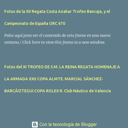
Cup que tuvo lugar este fin de semana en aguas de Benicarló y
Peñíscola. Tras dos intensas jornadas de navegación, la
Fotos de la XII Regata Costa Azahar Trofeo Bancaja, y el
embarcación Garví, un Malbec 240 del armador José Mª Villes fue
la merecida vencedora de la prueba, en la que tomaron parte un
Campeonato de España ORC 670
total de 15 participantes. En la Clase A la primera clasificada fue
Mangicú, seguida de Marina Benicarló y Hepta. La Clase B fue
Pulse aquí para ver el contenido de esta frame en una nueva
para Garví, Vogamari Nou y Xé qué Café, mientras que en Clase C
ventana / Click here to view this frame in a new window.
venció Viracocha II, seguido de Laura Senar y Anais. Las pruebas
pudieron ser seguidas de cerca gracias a la Golondrina
Superbonanza que realizó varios traslados gratuitos al público en
Fotos del XI TROFEO DE S.M. LA REINA REGATA HOMENAJE A
general. Actividades públicas y gratuitas La II Mandari...
LA ARMADA XXII COPA ALMTE. MARCIAL SÁNCHEZ-
BARCÁIZTEGUI COPA ROLEX R. Club Náutico de Valencia
Con la tecnología de Blogger