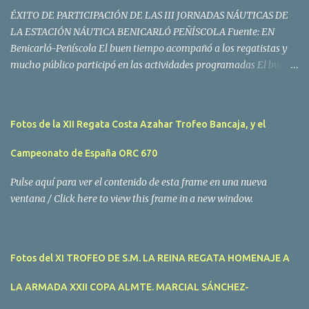
ÉXITO DE PARTICIPACIÓN DE LAS III JORNADAS NÁUTICAS DE
LA ESTACIÓN NÁUTICA BENICARLÓ PEÑÍSCOLA Fuente: EN
Benicarló-Peñíscola El buen tiempo acompañó a los regatistas y
mucho público participó en las actividades programadas El buen
tiempo acompañó a los participantes de la II Regata Mandarina's
Cup que tuvo lugar este fin de semana en aguas de Benicarló y
Peñíscola. Tras dos intensas jornadas de navegación, la
Fotos de la XII Regata Costa Azahar Trofeo Bancaja, y el
embarcación Garví, un Malbec 240 del armador José Mª Villes fue
la merecida vencedora de la prueba, en la que tomaron parte un
Campeonato de España ORC 670
total de 15 participantes. En la Clase A la primera clasificada fue
Mangicú, seguida de Marina Benicarló y Hepta. La Clase B fue
Pulse aquí para ver el contenido de esta frame en una nueva
para Garví, Vogamari Nou y Xé qué Café, mientras que en Clase C
ventana / Click here to view this frame in a new window.
venció Viracocha II, seguido de Laura Senar y Anais. Las pruebas
pudieron ser seguidas de cerca gracias a la Golondrina
Superbonanza que realizó varios traslados gratuitos al público en
Fotos del XI TROFEO DE S.M. LA REINA REGATA HOMENAJE A
general. Actividades públicas y gratuitas La II Mandari...
LA ARMADA XXII COPA ALMTE. MARCIAL SÁNCHEZ-