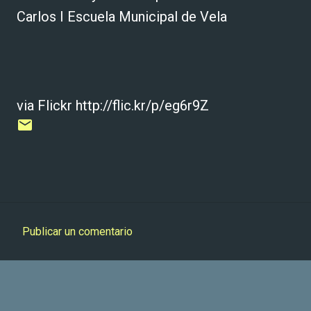
Carlos I Escuela Municipal de Vela
via Flickr http://flic.kr/p/eg6r9Z
Publicar un comentario
C
o
m
e