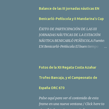
Balance de las III jornadas náuticas EN
Benicarló-Peñíscola y II Mandarina's Cup
ÉXITO DE PARTICIPACIÓN DE LAS III
JORNADAS NÁUTICAS DE LA ESTACIÓN
NÁUTICA BENICARLÓ PEÑÍSCOLA Fuente:
EN Benicarló-Peñíscola El buen tiempo
acompañó a los regatistas y mucho público
participó en las actividades programadas El
buen tiempo acompañó a los participantes
Fotos de la XII Regata Costa Azahar
de la II Regata Mandarina's Cup que tuvo
lugar este fin de semana en aguas de
Trofeo Bancaja, y el Campeonato de
Benicarló y Peñíscola. Tras dos intensas
jornadas de navegación, la embarcación
España ORC 670
Garví, un Malbec 240 del armador José Mª
Pulse aquí para ver el contenido de esta
Villes fue la merecida vencedora de la
frame en una nueva ventana / Click here to
prueba, en la que tomaron parte un total de