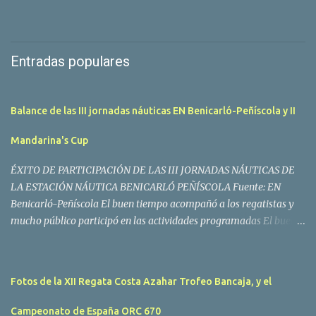
Entradas populares
Balance de las III jornadas náuticas EN Benicarló-Peñíscola y II
Mandarina's Cup
ÉXITO DE PARTICIPACIÓN DE LAS III JORNADAS NÁUTICAS DE
LA ESTACIÓN NÁUTICA BENICARLÓ PEÑÍSCOLA Fuente: EN
Benicarló-Peñíscola El buen tiempo acompañó a los regatistas y
mucho público participó en las actividades programadas El buen
tiempo acompañó a los participantes de la II Regata Mandarina's
Cup que tuvo lugar este fin de semana en aguas de Benicarló y
Peñíscola. Tras dos intensas jornadas de navegación, la
Fotos de la XII Regata Costa Azahar Trofeo Bancaja, y el
embarcación Garví, un Malbec 240 del armador José Mª Villes fue
la merecida vencedora de la prueba, en la que tomaron parte un
Campeonato de España ORC 670