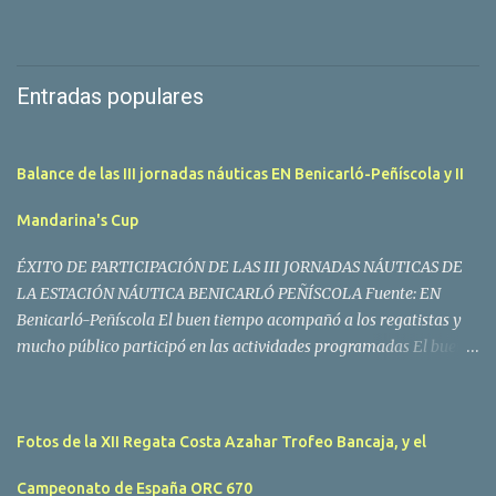
Entradas populares
Balance de las III jornadas náuticas EN Benicarló-Peñíscola y II
Mandarina's Cup
ÉXITO DE PARTICIPACIÓN DE LAS III JORNADAS NÁUTICAS DE
LA ESTACIÓN NÁUTICA BENICARLÓ PEÑÍSCOLA Fuente: EN
Benicarló-Peñíscola El buen tiempo acompañó a los regatistas y
mucho público participó en las actividades programadas El buen
tiempo acompañó a los participantes de la II Regata Mandarina's
Cup que tuvo lugar este fin de semana en aguas de Benicarló y
Peñíscola. Tras dos intensas jornadas de navegación, la
Fotos de la XII Regata Costa Azahar Trofeo Bancaja, y el
embarcación Garví, un Malbec 240 del armador José Mª Villes fue
la merecida vencedora de la prueba, en la que tomaron parte un
Campeonato de España ORC 670