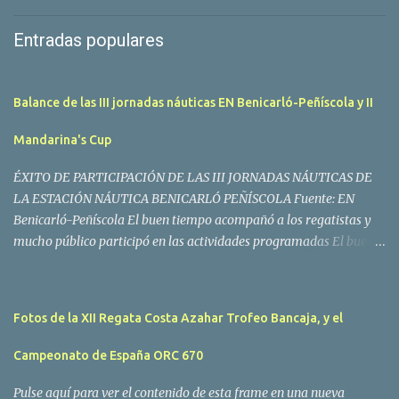
Entradas populares
Balance de las III jornadas náuticas EN Benicarló-Peñíscola y II
Mandarina's Cup
ÉXITO DE PARTICIPACIÓN DE LAS III JORNADAS NÁUTICAS DE
LA ESTACIÓN NÁUTICA BENICARLÓ PEÑÍSCOLA Fuente: EN
Benicarló-Peñíscola El buen tiempo acompañó a los regatistas y
mucho público participó en las actividades programadas El buen
tiempo acompañó a los participantes de la II Regata Mandarina's
Cup que tuvo lugar este fin de semana en aguas de Benicarló y
Peñíscola. Tras dos intensas jornadas de navegación, la
Fotos de la XII Regata Costa Azahar Trofeo Bancaja, y el
embarcación Garví, un Malbec 240 del armador José Mª Villes fue
la merecida vencedora de la prueba, en la que tomaron parte un
Campeonato de España ORC 670
total de 15 participantes. En la Clase A la primera clasificada fue
Mangicú, seguida de Marina Benicarló y Hepta. La Clase B fue
Pulse aquí para ver el contenido de esta frame en una nueva