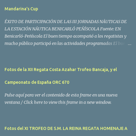
Mandarina's Cup
ÉXITO DE PARTICIPACIÓN DE LAS III JORNADAS NÁUTICAS DE
LA ESTACIÓN NÁUTICA BENICARLÓ PEÑÍSCOLA Fuente: EN
Benicarló-Peñíscola El buen tiempo acompañó a los regatistas y
mucho público participó en las actividades programadas El buen
tiempo acompañó a los participantes de la II Regata Mandarina's
Cup que tuvo lugar este fin de semana en aguas de Benicarló y
Peñíscola. Tras dos intensas jornadas de navegación, la
Fotos de la XII Regata Costa Azahar Trofeo Bancaja, y el
embarcación Garví, un Malbec 240 del armador José Mª Villes fue
la merecida vencedora de la prueba, en la que tomaron parte un
Campeonato de España ORC 670
total de 15 participantes. En la Clase A la primera clasificada fue
Mangicú, seguida de Marina Benicarló y Hepta. La Clase B fue
Pulse aquí para ver el contenido de esta frame en una nueva
para Garví, Vogamari Nou y Xé qué Café, mientras que en Clase C
ventana / Click here to view this frame in a new window.
venció Viracocha II, seguido de Laura Senar y Anais. Las pruebas
pudieron ser seguidas de cerca gracias a la Golondrina
Superbonanza que realizó varios traslados gratuitos al público en
Fotos del XI TROFEO DE S.M. LA REINA REGATA HOMENAJE A
general. Actividades públicas y gratuitas La II Mandari...