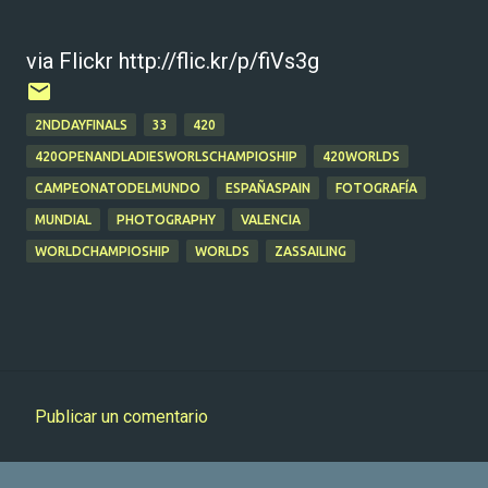
via Flickr http://flic.kr/p/fiVs3g
2NDDAYFINALS
33
420
420OPENANDLADIESWORLSCHAMPIOSHIP
420WORLDS
CAMPEONATODELMUNDO
ESPAÑASPAIN
FOTOGRAFÍA
MUNDIAL
PHOTOGRAPHY
VALENCIA
WORLDCHAMPIOSHIP
WORLDS
ZASSAILING
Publicar un comentario
C
o