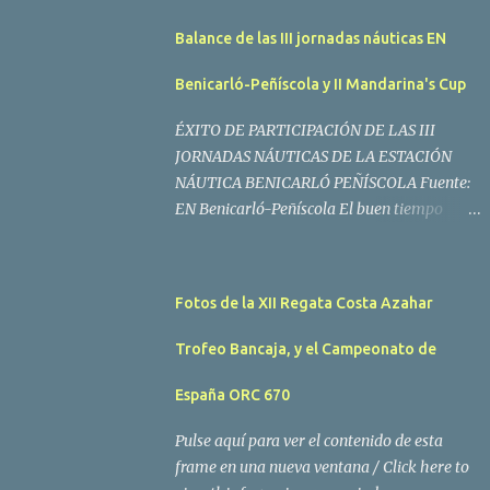
Balance de las III jornadas náuticas EN
Benicarló-Peñíscola y II Mandarina's Cup
ÉXITO DE PARTICIPACIÓN DE LAS III
JORNADAS NÁUTICAS DE LA ESTACIÓN
NÁUTICA BENICARLÓ PEÑÍSCOLA Fuente:
EN Benicarló-Peñíscola El buen tiempo
acompañó a los regatistas y mucho público
participó en las actividades programadas El
buen tiempo acompañó a los participantes
Fotos de la XII Regata Costa Azahar
de la II Regata Mandarina's Cup que tuvo
lugar este fin de semana en aguas de
Trofeo Bancaja, y el Campeonato de
Benicarló y Peñíscola. Tras dos intensas
jornadas de navegación, la embarcación
España ORC 670
Garví, un Malbec 240 del armador José Mª
Pulse aquí para ver el contenido de esta
Villes fue la merecida vencedora de la
frame en una nueva ventana / Click here to
prueba, en la que tomaron parte un total de