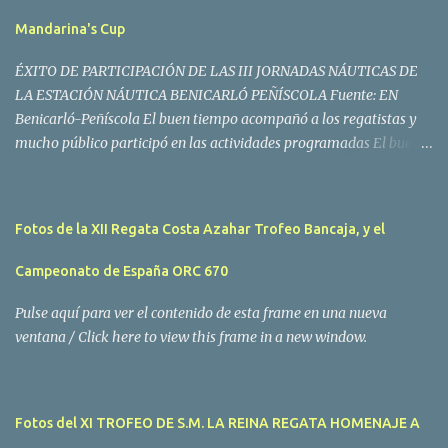
Mandarina's Cup
ÉXITO DE PARTICIPACIÓN DE LAS III JORNADAS NÁUTICAS DE
LA ESTACIÓN NÁUTICA BENICARLÓ PEÑÍSCOLA Fuente: EN
Benicarló-Peñíscola El buen tiempo acompañó a los regatistas y
mucho público participó en las actividades programadas El buen
tiempo acompañó a los participantes de la II Regata Mandarina's
Cup que tuvo lugar este fin de semana en aguas de Benicarló y
Peñíscola. Tras dos intensas jornadas de navegación, la
Fotos de la XII Regata Costa Azahar Trofeo Bancaja, y el
embarcación Garví, un Malbec 240 del armador José Mª Villes fue
la merecida vencedora de la prueba, en la que tomaron parte un
Campeonato de España ORC 670
total de 15 participantes. En la Clase A la primera clasificada fue
Mangicú, seguida de Marina Benicarló y Hepta. La Clase B fue
Pulse aquí para ver el contenido de esta frame en una nueva
para Garví, Vogamari Nou y Xé qué Café, mientras que en Clase C
ventana / Click here to view this frame in a new window.
venció Viracocha II, seguido de Laura Senar y Anais. Las pruebas
pudieron ser seguidas de cerca gracias a la Golondrina
Superbonanza que realizó varios traslados gratuitos al público en
Fotos del XI TROFEO DE S.M. LA REINA REGATA HOMENAJE A
general. Actividades públicas y gratuitas La II Mandari...