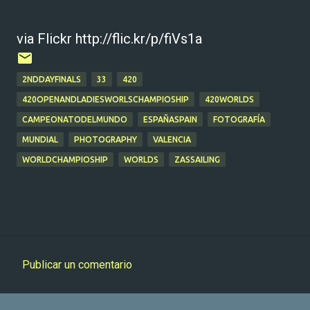
via Flickr http://flic.kr/p/fiVs1a
2NDDAYFINALS
33
420
420OPENANDLADIESWORLSCHAMPIOSHIP
420WORLDS
CAMPEONATODELMUNDO
ESPAÑASPAIN
FOTOGRAFÍA
MUNDIAL
PHOTOGRAPHY
VALENCIA
WORLDCHAMPIOSHIP
WORLDS
ZASSAILING
Publicar un comentario
C
o