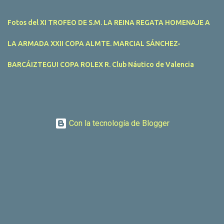
pudieron ser seguidas de cerca gracias a la Golondrina
Superbonanza que realizó varios traslados gratuitos al público en
Fotos del XI TROFEO DE S.M. LA REINA REGATA HOMENAJE A
general. Actividades públicas y gratuitas La II Mandari...
LA ARMADA XXII COPA ALMTE. MARCIAL SÁNCHEZ-
BARCÁIZTEGUI COPA ROLEX R. Club Náutico de Valencia
Con la tecnología de Blogger