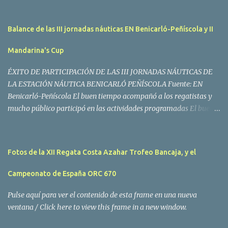
Balance de las III jornadas náuticas EN Benicarló-Peñíscola y II
Mandarina's Cup
ÉXITO DE PARTICIPACIÓN DE LAS III JORNADAS NÁUTICAS DE
LA ESTACIÓN NÁUTICA BENICARLÓ PEÑÍSCOLA Fuente: EN
Benicarló-Peñíscola El buen tiempo acompañó a los regatistas y
mucho público participó en las actividades programadas El buen
tiempo acompañó a los participantes de la II Regata Mandarina's
Cup que tuvo lugar este fin de semana en aguas de Benicarló y
Peñíscola. Tras dos intensas jornadas de navegación, la
Fotos de la XII Regata Costa Azahar Trofeo Bancaja, y el
embarcación Garví, un Malbec 240 del armador José Mª Villes fue
la merecida vencedora de la prueba, en la que tomaron parte un
Campeonato de España ORC 670
total de 15 participantes. En la Clase A la primera clasificada fue
Mangicú, seguida de Marina Benicarló y Hepta. La Clase B fue
Pulse aquí para ver el contenido de esta frame en una nueva
para Garví, Vogamari Nou y Xé qué Café, mientras que en Clase C
ventana / Click here to view this frame in a new window.
venció Viracocha II, seguido de Laura Senar y Anais. Las pruebas