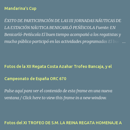
Mandarina's Cup
ÉXITO DE PARTICIPACIÓN DE LAS III JORNADAS NÁUTICAS DE
LA ESTACIÓN NÁUTICA BENICARLÓ PEÑÍSCOLA Fuente: EN
Benicarló-Peñíscola El buen tiempo acompañó a los regatistas y
mucho público participó en las actividades programadas El buen
tiempo acompañó a los participantes de la II Regata Mandarina's
Cup que tuvo lugar este fin de semana en aguas de Benicarló y
Peñíscola. Tras dos intensas jornadas de navegación, la
Fotos de la XII Regata Costa Azahar Trofeo Bancaja, y el
embarcación Garví, un Malbec 240 del armador José Mª Villes fue
la merecida vencedora de la prueba, en la que tomaron parte un
Campeonato de España ORC 670
total de 15 participantes. En la Clase A la primera clasificada fue
Mangicú, seguida de Marina Benicarló y Hepta. La Clase B fue
Pulse aquí para ver el contenido de esta frame en una nueva
para Garví, Vogamari Nou y Xé qué Café, mientras que en Clase C
ventana / Click here to view this frame in a new window.
venció Viracocha II, seguido de Laura Senar y Anais. Las pruebas
pudieron ser seguidas de cerca gracias a la Golondrina
Superbonanza que realizó varios traslados gratuitos al público en
Fotos del XI TROFEO DE S.M. LA REINA REGATA HOMENAJE A
general. Actividades públicas y gratuitas La II Mandari...