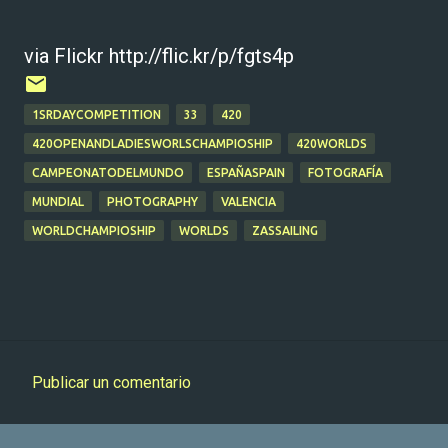
via Flickr http://flic.kr/p/fgts4p
1SRDAYCOMPETITION
33
420
420OPENANDLADIESWORLSCHAMPIOSHIP
420WORLDS
CAMPEONATODELMUNDO
ESPAÑASPAIN
FOTOGRAFÍA
MUNDIAL
PHOTOGRAPHY
VALENCIA
WORLDCHAMPIOSHIP
WORLDS
ZASSAILING
Publicar un comentario
C
o