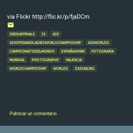
via Flickr http://flic.kr/p/fjaDCm
2NDDAYFINALS
33
420
420OPENANDLADIESWORLSCHAMPIOSHIP
420WORLDS
CAMPEONATODELMUNDO
ESPAÑASPAIN
FOTOGRAFÍA
MUNDIAL
PHOTOGRAPHY
VALENCIA
WORLDCHAMPIOSHIP
WORLDS
ZASSAILING
Publicar un comentario
C
o