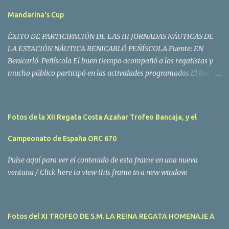
Mandarina's Cup
ÉXITO DE PARTICIPACIÓN DE LAS III JORNADAS NÁUTICAS DE
LA ESTACIÓN NÁUTICA BENICARLÓ PEÑÍSCOLA Fuente: EN
Benicarló-Peñíscola El buen tiempo acompañó a los regatistas y
mucho público participó en las actividades programadas El buen
tiempo acompañó a los participantes de la II Regata Mandarina's
Cup que tuvo lugar este fin de semana en aguas de Benicarló y
Peñíscola. Tras dos intensas jornadas de navegación, la
Fotos de la XII Regata Costa Azahar Trofeo Bancaja, y el
embarcación Garví, un Malbec 240 del armador José Mª Villes fue
la merecida vencedora de la prueba, en la que tomaron parte un
Campeonato de España ORC 670
total de 15 participantes. En la Clase A la primera clasificada fue
Mangicú, seguida de Marina Benicarló y Hepta. La Clase B fue
Pulse aquí para ver el contenido de esta frame en una nueva
para Garví, Vogamari Nou y Xé qué Café, mientras que en Clase C
ventana / Click here to view this frame in a new window.
venció Viracocha II, seguido de Laura Senar y Anais. Las pruebas
pudieron ser seguidas de cerca gracias a la Golondrina
Superbonanza que realizó varios traslados gratuitos al público en
Fotos del XI TROFEO DE S.M. LA REINA REGATA HOMENAJE A
general. Actividades públicas y gratuitas La II Mandari...