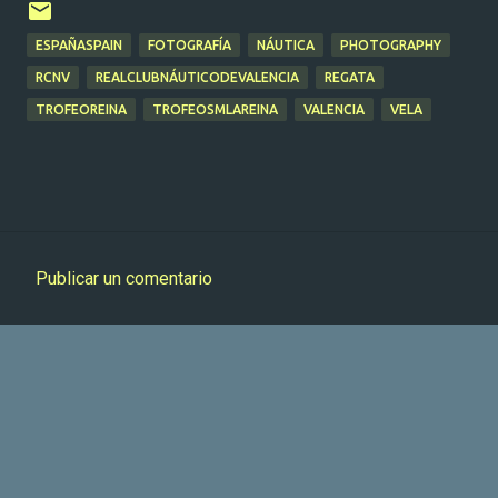
ESPAÑASPAIN
FOTOGRAFÍA
NÁUTICA
PHOTOGRAPHY
RCNV
REALCLUBNÁUTICODEVALENCIA
REGATA
TROFEOREINA
TROFEOSMLAREINA
VALENCIA
VELA
Publicar un comentario
C
o
m
e
n
t
a