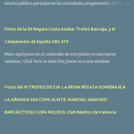
mucho público participó en las actividades programadas El buen
tiempo acompañó a los participantes de la II Regata Mandarina's
Cup que tuvo lugar este fin de semana en aguas de Benicarló y
Peñíscola. Tras dos intensas jornadas de navegación, la
Fotos de la XII Regata Costa Azahar Trofeo Bancaja, y el
embarcación Garví, un Malbec 240 del armador José Mª Villes fue
la merecida vencedora de la prueba, en la que tomaron parte un
Campeonato de España ORC 670
total de 15 participantes. En la Clase A la primera clasificada fue
Mangicú, seguida de Marina Benicarló y Hepta. La Clase B fue
Pulse aquí para ver el contenido de esta frame en una nueva
para Garví, Vogamari Nou y Xé qué Café, mientras que en Clase C
ventana / Click here to view this frame in a new window.
venció Viracocha II, seguido de Laura Senar y Anais. Las pruebas
pudieron ser seguidas de cerca gracias a la Golondrina
Superbonanza que realizó varios traslados gratuitos al público en
Fotos del XI TROFEO DE S.M. LA REINA REGATA HOMENAJE A
general. Actividades públicas y gratuitas La II Mandari...
LA ARMADA XXII COPA ALMTE. MARCIAL SÁNCHEZ-
BARCÁIZTEGUI COPA ROLEX R. Club Náutico de Valencia