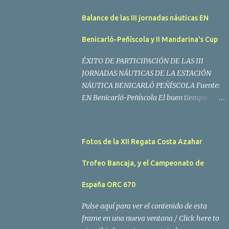
Balance de las III jornadas náuticas EN
Benicarló-Peñíscola y II Mandarina's Cup
ÉXITO DE PARTICIPACIÓN DE LAS III
JORNADAS NÁUTICAS DE LA ESTACIÓN
NÁUTICA BENICARLÓ PEÑÍSCOLA Fuente:
EN Benicarló-Peñíscola El buen tiempo
acompañó a los regatistas y mucho público
participó en las actividades programadas El
buen tiempo acompañó a los participantes
Fotos de la XII Regata Costa Azahar
de la II Regata Mandarina's Cup que tuvo
lugar este fin de semana en aguas de
Trofeo Bancaja, y el Campeonato de
Benicarló y Peñíscola. Tras dos intensas
jornadas de navegación, la embarcación
España ORC 670
Garví, un Malbec 240 del armador José Mª
Pulse aquí para ver el contenido de esta
Villes fue la merecida vencedora de la
frame en una nueva ventana / Click here to
prueba, en la que tomaron parte un total de