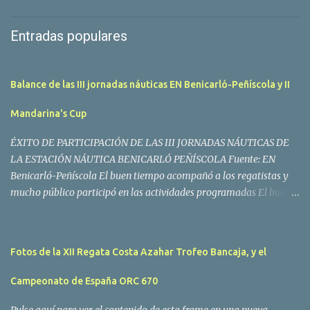
Entradas populares
Balance de las III jornadas náuticas EN Benicarló-Peñíscola y II
Mandarina's Cup
ÉXITO DE PARTICIPACIÓN DE LAS III JORNADAS NÁUTICAS DE
LA ESTACIÓN NÁUTICA BENICARLÓ PEÑÍSCOLA Fuente: EN
Benicarló-Peñíscola El buen tiempo acompañó a los regatistas y
mucho público participó en las actividades programadas El buen
tiempo acompañó a los participantes de la II Regata Mandarina's
Cup que tuvo lugar este fin de semana en aguas de Benicarló y
Peñíscola. Tras dos intensas jornadas de navegación, la
Fotos de la XII Regata Costa Azahar Trofeo Bancaja, y el
embarcación Garví, un Malbec 240 del armador José Mª Villes fue
la merecida vencedora de la prueba, en la que tomaron parte un
Campeonato de España ORC 670
total de 15 participantes. En la Clase A la primera clasificada fue
Mangicú, seguida de Marina Benicarló y Hepta. La Clase B fue