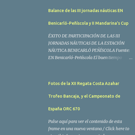
Balance de las III jornadas náuticas EN
Benicarló-Peñíscola y II Mandarina's Cup
ÉXITO DE PARTICIPACIÓN DE LAS III
JORNADAS NÁUTICAS DE LA ESTACIÓN
NÁUTICA BENICARLÓ PEÑÍSCOLA Fuente:
EN Benicarló-Peñíscola El buen tiempo
acompañó a los regatistas y mucho público
participó en las actividades programadas El
buen tiempo acompañó a los participantes
Fotos de la XII Regata Costa Azahar
de la II Regata Mandarina's Cup que tuvo
lugar este fin de semana en aguas de
Trofeo Bancaja, y el Campeonato de
Benicarló y Peñíscola. Tras dos intensas
jornadas de navegación, la embarcación
España ORC 670
Garví, un Malbec 240 del armador José Mª
Pulse aquí para ver el contenido de esta
Villes fue la merecida vencedora de la
frame en una nueva ventana / Click here to
prueba, en la que tomaron parte un total de