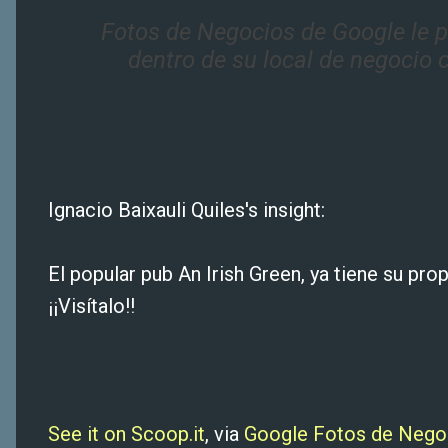
Fotos de Negocios de Google le p
dentro de su local de negocio
Ignacio Baixauli Quiles's insight:
El popular pub An Irish Green, ya tiene su pr
¡¡Visítalo!!
See it on Scoop.it
, via
Google Fotos de Negoc