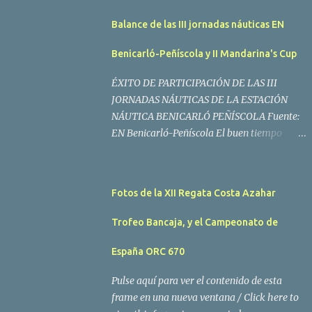
Balance de las III jornadas náuticas EN
Benicarló-Peñíscola y II Mandarina's Cup
ÉXITO DE PARTICIPACIÓN DE LAS III
JORNADAS NÁUTICAS DE LA ESTACIÓN
NÁUTICA BENICARLÓ PEÑÍSCOLA Fuente:
EN Benicarló-Peñíscola El buen tiempo
acompañó a los regatistas y mucho público
participó en las actividades programadas El
buen tiempo acompañó a los participantes
Fotos de la XII Regata Costa Azahar
de la II Regata Mandarina's Cup que tuvo
lugar este fin de semana en aguas de
Trofeo Bancaja, y el Campeonato de
Benicarló y Peñíscola. Tras dos intensas
jornadas de navegación, la embarcación
España ORC 670
Garví, un Malbec 240 del armador José Mª
Pulse aquí para ver el contenido de esta
Villes fue la merecida vencedora de la
frame en una nueva ventana / Click here to
prueba, en la que tomaron parte un total de