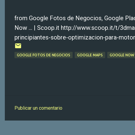
from Google Fotos de Negocios, Google Pla
Now ... | Scoop.it http://www.scoop.it/t/3
principiantes-sobre-optimizacion-para-mot
GOOGLE FOTOS DE NEGOCIOS
GOOGLE MAPS
GOOGLE NOW ..
Publicar un comentario
C
o
m