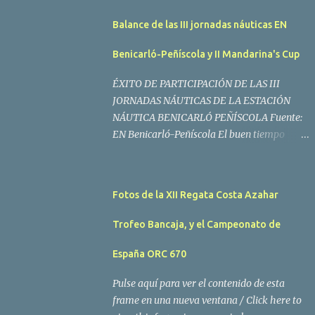
Balance de las III jornadas náuticas EN
Benicarló-Peñíscola y II Mandarina's Cup
ÉXITO DE PARTICIPACIÓN DE LAS III
JORNADAS NÁUTICAS DE LA ESTACIÓN
NÁUTICA BENICARLÓ PEÑÍSCOLA Fuente:
EN Benicarló-Peñíscola El buen tiempo
acompañó a los regatistas y mucho público
participó en las actividades programadas El
buen tiempo acompañó a los participantes
Fotos de la XII Regata Costa Azahar
de la II Regata Mandarina's Cup que tuvo
lugar este fin de semana en aguas de
Trofeo Bancaja, y el Campeonato de
Benicarló y Peñíscola. Tras dos intensas
jornadas de navegación, la embarcación
España ORC 670
Garví, un Malbec 240 del armador José Mª
Pulse aquí para ver el contenido de esta
Villes fue la merecida vencedora de la
frame en una nueva ventana / Click here to
prueba, en la que tomaron parte un total de