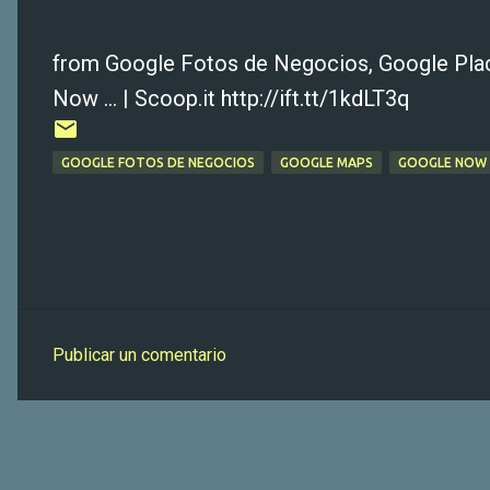
from Google Fotos de Negocios, Google Pla
Now ... | Scoop.it http://ift.tt/1kdLT3q
GOOGLE FOTOS DE NEGOCIOS
GOOGLE MAPS
GOOGLE NOW ..
Publicar un comentario
C
o
m
e