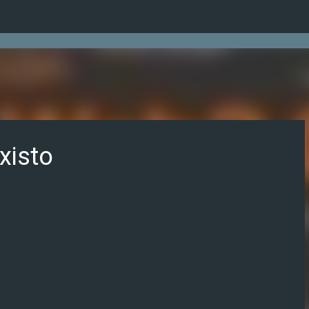
Ir al contenido principal
existo