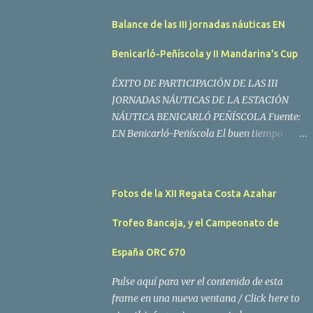
Balance de las III jornadas náuticas EN
Benicarló-Peñíscola y II Mandarina's Cup
ÉXITO DE PARTICIPACIÓN DE LAS III
JORNADAS NÁUTICAS DE LA ESTACIÓN
NÁUTICA BENICARLÓ PEÑÍSCOLA Fuente:
EN Benicarló-Peñíscola El buen tiempo
acompañó a los regatistas y mucho público
participó en las actividades programadas El
buen tiempo acompañó a los participantes
Fotos de la XII Regata Costa Azahar
de la II Regata Mandarina's Cup que tuvo
lugar este fin de semana en aguas de
Trofeo Bancaja, y el Campeonato de
Benicarló y Peñíscola. Tras dos intensas
jornadas de navegación, la embarcación
España ORC 670
Garví, un Malbec 240 del armador José Mª
Pulse aquí para ver el contenido de esta
Villes fue la merecida vencedora de la
frame en una nueva ventana / Click here to
prueba, en la que tomaron parte un total de