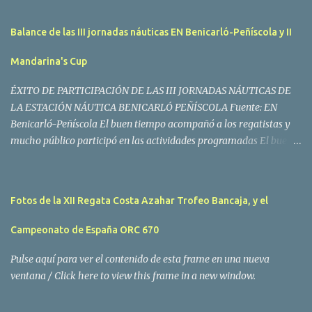
Balance de las III jornadas náuticas EN Benicarló-Peñíscola y II
Mandarina's Cup
ÉXITO DE PARTICIPACIÓN DE LAS III JORNADAS NÁUTICAS DE
LA ESTACIÓN NÁUTICA BENICARLÓ PEÑÍSCOLA Fuente: EN
Benicarló-Peñíscola El buen tiempo acompañó a los regatistas y
mucho público participó en las actividades programadas El buen
tiempo acompañó a los participantes de la II Regata Mandarina's
Cup que tuvo lugar este fin de semana en aguas de Benicarló y
Peñíscola. Tras dos intensas jornadas de navegación, la
Fotos de la XII Regata Costa Azahar Trofeo Bancaja, y el
embarcación Garví, un Malbec 240 del armador José Mª Villes fue
la merecida vencedora de la prueba, en la que tomaron parte un
Campeonato de España ORC 670
total de 15 participantes. En la Clase A la primera clasificada fue
Mangicú, seguida de Marina Benicarló y Hepta. La Clase B fue
Pulse aquí para ver el contenido de esta frame en una nueva
para Garví, Vogamari Nou y Xé qué Café, mientras que en Clase C
ventana / Click here to view this frame in a new window.
venció Viracocha II, seguido de Laura Senar y Anais. Las pruebas
pudieron ser seguidas de cerca gracias a la Golondrina