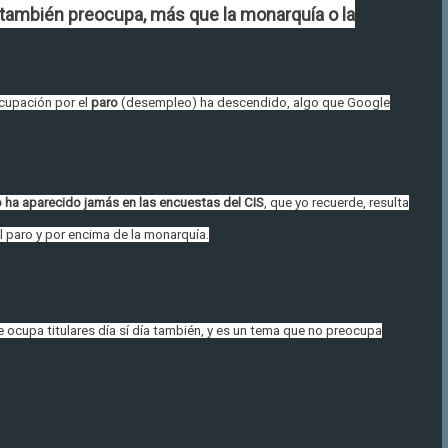
 también preocupa, más que la monarquía o la
ocupación por el
paro
(desempleo) ha descendido, algo que Google
 ha aparecido jamás en las encuestas del CIS
, que yo recuerde, resulta
el paro y por encima de la monarquía.
e ocupa titulares día sí día también, y es un tema que no preocupa