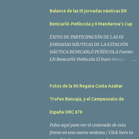
Balance de las III jornadas náuticas EN
Benicarló-Peñíscola y II Mandarina's Cup
ÉXITO DE PARTICIPACIÓN DE LAS III
JORNADAS NÁUTICAS DE LA ESTACIÓN
NÁUTICA BENICARLÓ PEÑÍSCOLA Fuente:
EN Benicarló-Peñíscola El buen tiempo
acompañó a los regatistas y mucho público
participó en las actividades programadas El
buen tiempo acompañó a los participantes
Fotos de la XII Regata Costa Azahar
de la II Regata Mandarina's Cup que tuvo
lugar este fin de semana en aguas de
Trofeo Bancaja, y el Campeonato de
Benicarló y Peñíscola. Tras dos intensas
jornadas de navegación, la embarcación
España ORC 670
Garví, un Malbec 240 del armador José Mª
Pulse aquí para ver el contenido de esta
Villes fue la merecida vencedora de la
frame en una nueva ventana / Click here to
prueba, en la que tomaron parte un total de