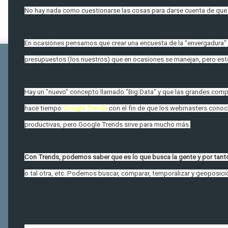
No hay nada como cuestionarse las cosas para darse cuenta de qu
En ocasiones pensamos que crear una encuesta de la "envergadura" d
presupuestos (los nuestros) que en ocasiones se manejan, pero esto,
Hay un "nuevo" concepto llamado "Big Data" y que las grandes com
hace tiempo
Google Trends
con el fin de que los webmasters cono
productivas, pero Google Trends sirve para mucho más.
Con Trends, podemos saber que es lo que busca la gente y por tant
o tal otra, etc. Podemos buscar, comparar, temporalizar y geoposici