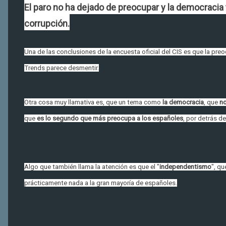
El paro no ha dejado de preocupar y la democracia
corrupción.
Una de las conclusiones de la encuesta oficial del CIS es que la pre
Trends parece desmentir.
Otra cosa muy llamativa es, que un tema como
la democracia
, que
no
que
es lo segundo que más preocupa a los españoles
, por detrás d
Algo que también llama la atención es que el "
independentismo
", qu
prácticamente nada a la gran mayoría de españoles.