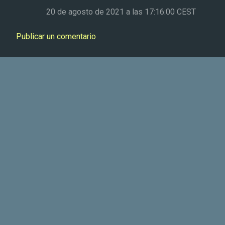
n
20 de agosto de 2021 a las 17:16:00 CEST
t
a
Publicar un comentario
r
i
o
s