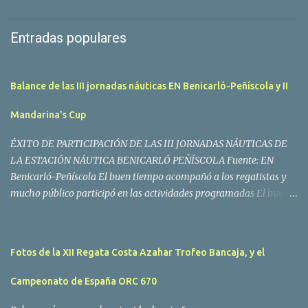
Entradas populares
Balance de las III jornadas náuticas EN Benicarló-Peñíscola y II
Mandarina's Cup
ÉXITO DE PARTICIPACIÓN DE LAS III JORNADAS NÁUTICAS DE
LA ESTACIÓN NÁUTICA BENICARLÓ PEÑÍSCOLA Fuente: EN
Benicarló-Peñíscola El buen tiempo acompañó a los regatistas y
mucho público participó en las actividades programadas El buen
tiempo acompañó a los participantes de la II Regata Mandarina's
Cup que tuvo lugar este fin de semana en aguas de Benicarló y
Peñíscola. Tras dos intensas jornadas de navegación, la
Fotos de la XII Regata Costa Azahar Trofeo Bancaja, y el
embarcación Garví, un Malbec 240 del armador José Mª Villes fue
la merecida vencedora de la prueba, en la que tomaron parte un
Campeonato de España ORC 670
total de 15 participantes. En la Clase A la primera clasificada fue