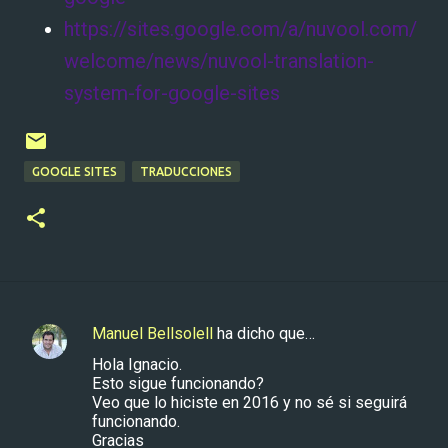
https://sites.google.com/a/nuvool.com/
welcome/news/nuvool-translation-
system-for-google-sites
GOOGLE SITES
TRADUCCIONES
Manuel Bellsolell
ha dicho que…
C
Hola Ignacio.
o
Esto sigue funcionando?
m
Veo que lo hiciste en 2016 y no sé si seguirá
funcionando.
e
Gracias