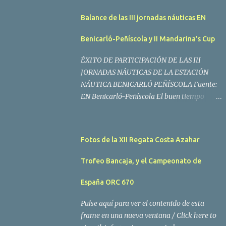
Balance de las III jornadas náuticas EN
Benicarló-Peñíscola y II Mandarina's Cup
ÉXITO DE PARTICIPACIÓN DE LAS III
JORNADAS NÁUTICAS DE LA ESTACIÓN
NÁUTICA BENICARLÓ PEÑÍSCOLA Fuente:
EN Benicarló-Peñíscola El buen tiempo
acompañó a los regatistas y mucho público
participó en las actividades programadas El
buen tiempo acompañó a los participantes
Fotos de la XII Regata Costa Azahar
de la II Regata Mandarina's Cup que tuvo
lugar este fin de semana en aguas de
Trofeo Bancaja, y el Campeonato de
Benicarló y Peñíscola. Tras dos intensas
jornadas de navegación, la embarcación
España ORC 670
Garví, un Malbec 240 del armador José Mª
Pulse aquí para ver el contenido de esta
Villes fue la merecida vencedora de la
frame en una nueva ventana / Click here to
prueba, en la que tomaron parte un total de