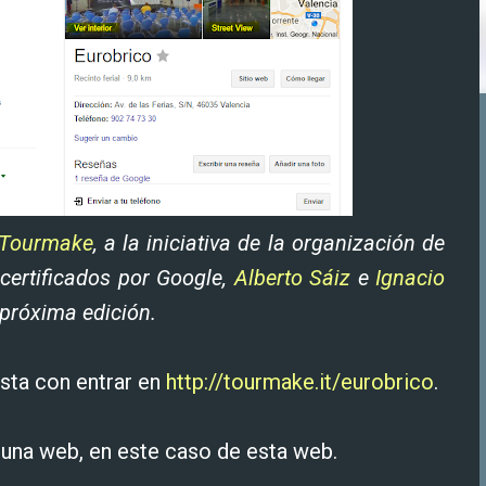
Tourmake
, a la iniciativa de la organización de
 certificados por Google,
Alberto Sáiz
e
Ignacio
próxima edición.
asta con entrar en
http://tourmake.it/eurobrico
.
e una web, en este caso de esta web.