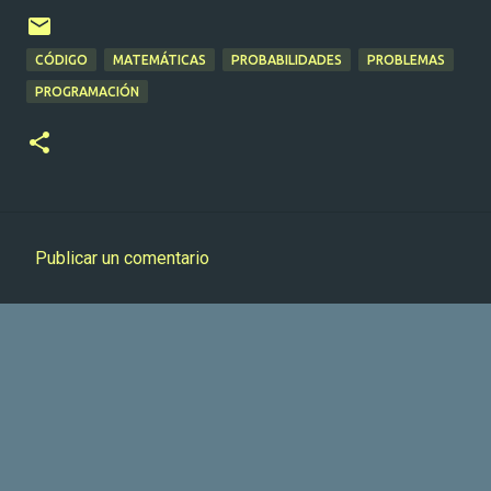
CÓDIGO
MATEMÁTICAS
PROBABILIDADES
PROBLEMAS
PROGRAMACIÓN
Publicar un comentario
C
o
m
e
n
t
a