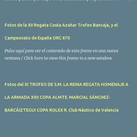
tiempo acompañó a los participantes de la II Regata Mandarina's
Cup que tuvo lugar este fin de semana en aguas de Benicarló y
Peñíscola. Tras dos intensas jornadas de navegación, la
Fotos de la XII Regata Costa Azahar Trofeo Bancaja, y el
embarcación Garví, un Malbec 240 del armador José Mª Villes fue
la merecida vencedora de la prueba, en la que tomaron parte un
Campeonato de España ORC 670
total de 15 participantes. En la Clase A la primera clasificada fue
Mangicú, seguida de Marina Benicarló y Hepta. La Clase B fue
Pulse aquí para ver el contenido de esta frame en una nueva
para Garví, Vogamari Nou y Xé qué Café, mientras que en Clase C
ventana / Click here to view this frame in a new window.
venció Viracocha II, seguido de Laura Senar y Anais. Las pruebas
pudieron ser seguidas de cerca gracias a la Golondrina
Superbonanza que realizó varios traslados gratuitos al público en
Fotos del XI TROFEO DE S.M. LA REINA REGATA HOMENAJE A
general. Actividades públicas y gratuitas La II Mandari...
LA ARMADA XXII COPA ALMTE. MARCIAL SÁNCHEZ-
BARCÁIZTEGUI COPA ROLEX R. Club Náutico de Valencia