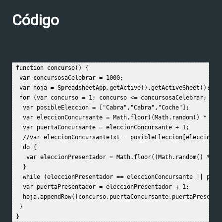
Código
 function concurso() {  

  var concursosaCelebrar = 1000;  

  var hoja = SpreadsheetApp.getActive().getActiveSheet();  

  for (var concurso = 1; concurso <= concursosaCelebrar; conc
   var posibleEleccion = ["Cabra","Cabra","Coche"];  

   var eleccionConcursante = Math.floor((Math.random() * 3));
   var puertaConcursante = eleccionConcursante + 1;  

   //var eleccionConcursanteTxt = posibleEleccion[eleccionCon
   do {  

    var eleccionPresentador = Math.floor((Math.random() * 3))
   }  

   while (eleccionPresentador == eleccionConcursante || posi
   var puertaPresentador = eleccionPresentador + 1;  

   hoja.appendRow([concurso,puertaConcursante,puertaPresentad
  }   
