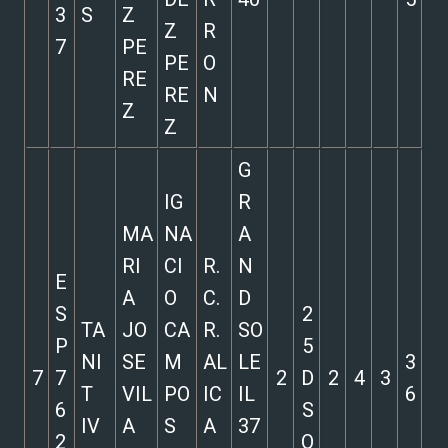
3
S
Z
Z
R
7
PE
PE
O
RE
RE
N
Z
Z
G
IG
R
MA
NA
A
RI
CI
R.
N
E
A
O
C.
D
S
2
TA
JO
CA
R.
SO
P
5
NI
SE
M
AL
LE
3
7
7
2
D
2
4
3
T
VIL
PO
IC
IL
6
6
S
IV
A
S
A
37
2
Q