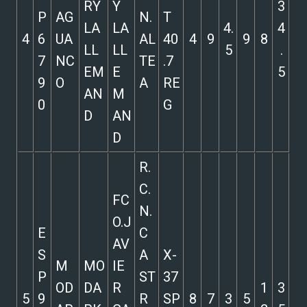
RY
Y
3
P
AG
N.
T
LA
LA
4.
4
4
6
UA
AL
40
4
9
9
8
LL
LL
5
.
7
NC
TE
.7
EM
E
5
9
O
A
RE
AN
M
0
G
D
AN
D
R.
C.
FC
N.
O.J
E
C
AV
S
A
X-
M
MO
IE
P
ST
37
OD
DA
R
1
3
5
9
R
SP
8
7
3
5