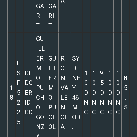
A
GA
GA
RI
RI
T
T
GU
ILL
ER
GU
R.
SY
E
M
ILL
C.
D
S
DI
1
1
9.
1
1
O
ER
N.
NE
8
P
DG
9
9
5
9
9
1
PU
M
VA
Y
5
5
ER
D
D
D
D
D
8
CH
O
LE
46
.
2
ID
N
N
N
N
N
OL
PU
N
M
5
2
OO
C
C
C
C
C
GO
CH
CI
OD
5
NZ
OL
A
.
AL