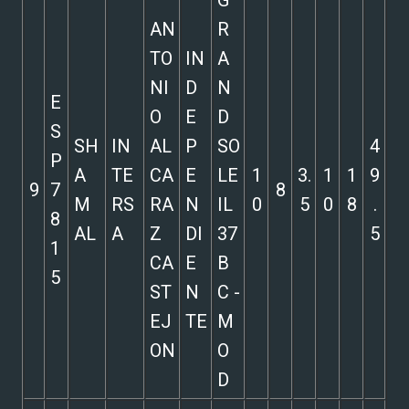
G
AN
R
TO
IN
A
NI
D
N
E
O
E
D
S
SH
IN
AL
P
SO
4
P
A
TE
CA
E
LE
1
3.
1
1
9
9
7
8
M
RS
RA
N
IL
0
5
0
8
.
8
AL
A
Z
DI
37
5
1
CA
E
B
5
ST
N
C -
EJ
TE
M
ON
O
D