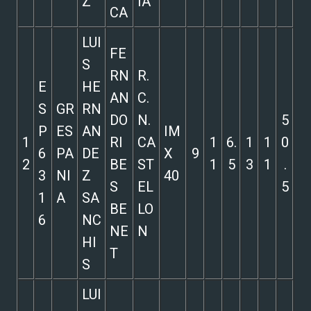
Z
IA
CA
LUI
FE
S
RN
R.
E
HE
AN
C.
S
GR
RN
DO
N.
5
P
ES
AN
IM
1
RI
CA
1
6.
1
1
0
6
PA
DE
X
9
2
BE
ST
1
5
3
1
.
3
NI
Z
40
S
EL
5
1
A
SA
BE
LO
6
NC
NE
N
HI
T
S
LUI