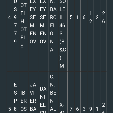
U
EX
EX
N.
SO
OT
S
EY
EY
BA
LE
EL
1
2
4
9
SE
SE
RC
IL
5
1
6
2
H
2
6
7
M
M
EL
46
OT
7
EN
EN
O
S
EL
9
OV
OV
N
(B
S
A
&C
)
M
C.
E
JA
N.
DA
S
IB
VI
BE
NI
P
ER
ER
N
EL
X-
2
5
8
OS
BA
AL
7
6
3
9
1