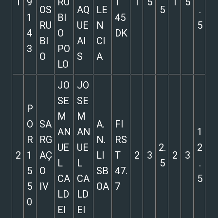
1
9
RU
T
1
5
1
5
OS
AQ
LE
5
.
1
BI
45
RU
UE
N
5
4
O
DK
BI
AI
CI
3
PO
O
S
A
LO
JO
JO
SE
SE
P
M
M
O
SA
A.
FI
AN
AN
1
R
RG
N.
RS
UE
UE
2.
2
2
1
AÇ
LI
T
2
3
2
3
L
L
5
.
5
O
SB
47.
CA
CA
5
5
IV
OA
7
LD
LD
0
EI
EI