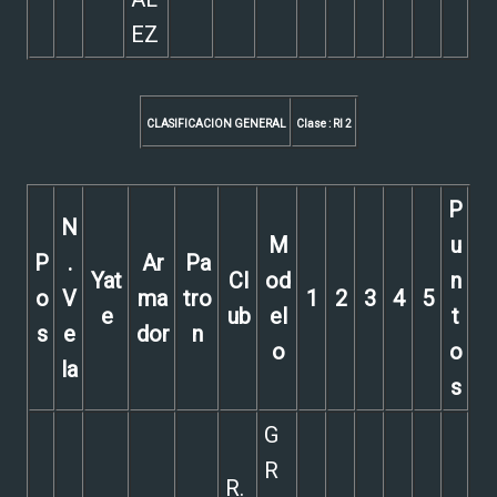
EZ
CLASIFICACION GENERAL
Clase : RI 2
P
N
M
u
P
.
Ar
Pa
Yat
Cl
od
n
o
V
ma
tro
1
2
3
4
5
e
ub
el
t
s
e
dor
n
o
o
la
s
G
R
R.