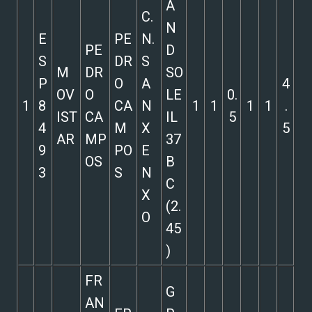
A
C.
N
E
PE
N.
PE
D
S
DR
S
M
DR
SO
P
O
A
4
OV
O
LE
0.
1
8
CA
N
1
1
1
1
.
IST
CA
IL
5
4
M
X
5
AR
MP
37
9
PO
E
OS
B
3
S
N
C
X
(2.
O
45
)
FR
G
AN