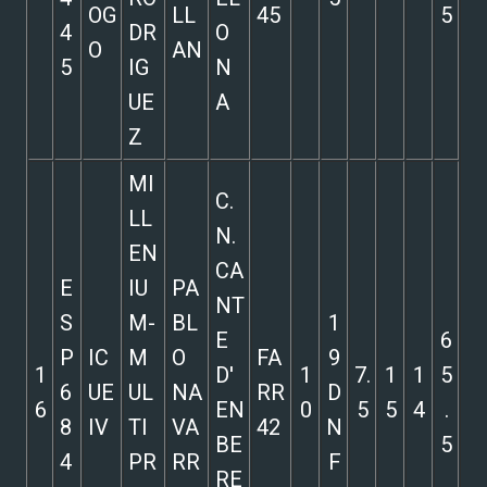
OG
LL
45
5
4
DR
O
O
AN
5
IG
N
UE
A
Z
MI
C.
LL
N.
EN
CA
E
IU
PA
NT
S
M-
BL
1
E
6
P
IC
M
O
FA
9
1
D'
1
7.
1
1
5
6
UE
UL
NA
RR
D
6
EN
0
5
5
4
.
8
IV
TI
VA
42
N
BE
5
4
PR
RR
F
RE