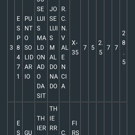
SE
JO
R.
E
PU
LUI
SE
C.
S
NT
S
LUI
N.
2
P
O
MA
S
V
X-
2.
8
3
8
SO
LD
M
AL
7
5
7
7
35
5
.
4
LID
ON
AL
E
5
7
AR
AD
DO
N
1
IO
O
NA
CI
DA
DO
A
SIT
TH
TH
IE
E
FI
IER
RR
S
GU
C.
RS