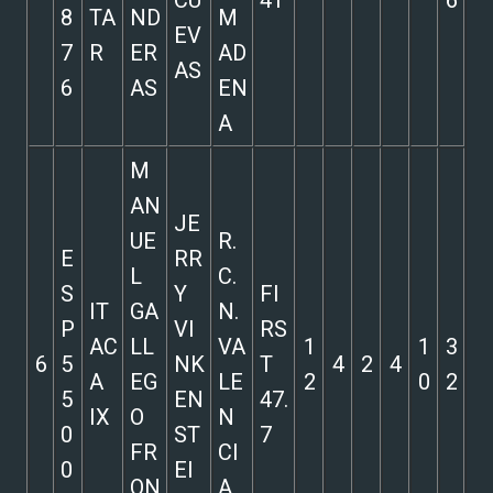
CU
41
6
8
TA
ND
M
EV
7
R
ER
AD
AS
6
AS
EN
A
M
AN
JE
UE
R.
E
RR
L
C.
S
Y
FI
IT
GA
N.
P
VI
RS
AC
LL
VA
1
1
3
6
5
NK
T
4
2
4
A
EG
LE
2
0
2
5
EN
47.
IX
O
N
0
ST
7
FR
CI
0
EI
ON
A