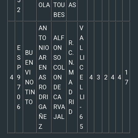
5
OLA
TOU
AS
2
BES
AN
V
TO
ALF
A
R.
E
NIO
ON
L
BU
C.
S
AR
SO
LI
EN
N.
P
EN
COL
C
VI
M
1
4
9
AS
ON
E
4
3
2
4
4
NO
A
7
7
RO
DE
L
TIN
D
0
DRI
CA
LI
TO
RI
6
GA
RVA
-
D
ÑE
JAL
6
Z
5