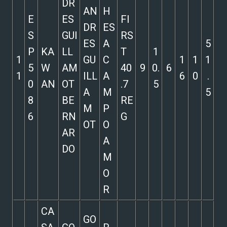
DR
AN
H
E
ES
FI
DR
ES
S
GUI
RS
ES
A
5
P
KA
LL
T
1
1
GU
C
1
1
1
5
W
AM
40
9
0.
6
1
ILL
A
6
0
.
0
AN
OT
.7
5
A
M
5
8
BE
RE
M
P
6
RN
G
OT
O
AR
A
DO
M
O
R
CA
GO