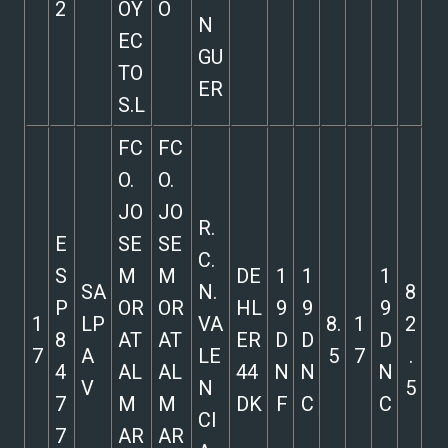
2
OY
O
N
EC
GU
TO
ER
S.L
FC
FC
O.
O.
JO
JO
R.
E
SE
SE
C.
S
M
M
DE
1
1
1
SA
N.
8
P
OR
OR
HL
9
9
9
1
LP
VA
8.
1
2
8
AT
AT
ER
D
D
D
7
A
LE
5
7
.
4
AL
AL
44
N
N
N
V
N
5
7
M
M
DK
F
C
C
CI
7
AR
AR