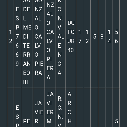
SA
GO
R.
NZ
E
DE
NZ
C.
AL
S
L
AL
N.
O
DU
P
ME
O
V
1
CA
FO
1
1
1
5
7
DI
CA
AL
5
8
2
LV
UR
7
2
4
6
6
TE
LV
E
O
40
6
RR
O
N
PI
9
AN
PIE
CI
ER
EO
RA
A
A
III
JA
A
R.
JA
VI
R
E
C.
VIE
ER
C
S
N.
PE
R
M
H
5
P
V