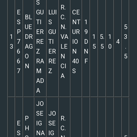
S
R.
E
GU
LUI
CE
BL
C.
S
TI
S
NT
1
UE
N.
5
P
ER
GU
UR
9
1
DR
VA
1
5.
1
3
7
RE
TI
IO
D
4
3
AG
LE
5
5
0
.
6
Z
ER
N
N
O
N
5
6
RA
RE
40
F
N
CI
7
M
Z
S
A
AD
A
JO
SE
JO
P
R.
E
IG
SE
H
C.
S
NA
IG