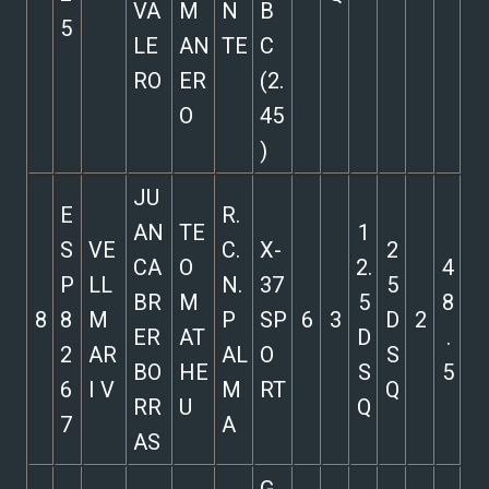
VA
M
N
B
5
LE
AN
TE
C
RO
ER
(2.
O
45
)
JU
E
R.
AN
TE
1
S
VE
C.
X-
2
CA
O
2.
4
P
LL
N.
37
5
BR
M
5
8
8
8
M
P
SP
6
3
D
2
ER
AT
D
.
2
AR
AL
O
S
BO
HE
S
5
6
I V
M
RT
Q
RR
U
Q
7
A
AS