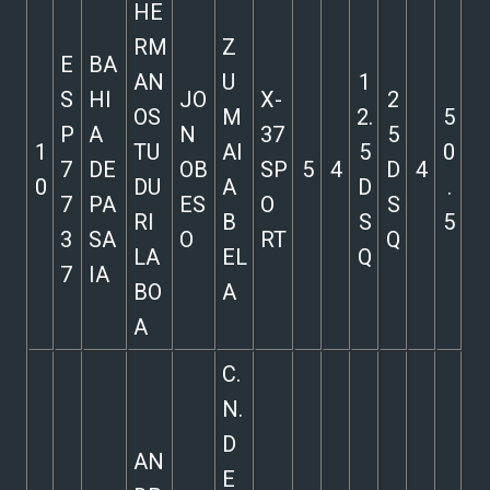
HE
RM
Z
E
BA
AN
U
1
S
HI
JO
X-
2
OS
M
2.
5
P
A
N
37
5
1
TU
AI
5
0
7
DE
OB
SP
5
4
D
4
0
DU
A
D
.
7
PA
ES
O
S
RI
B
S
5
3
SA
O
RT
Q
LA
EL
Q
7
IA
BO
A
A
C.
N.
D
AN
E