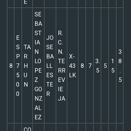
E
SE
BA
ST
R.
E
JO
IA
C.
S
TA
SE
N
N.
3
P
R
BA
X-
LO
TE
3.
1
8
8
7
H
LL
43
8
7
5
PE
RR
5
5
.
5
U
ES
LK
Z
EV
5
0
N
TE
GO
IE
0
R
NZ
JA
AL
EZ
CO