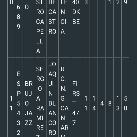
0
ST
DE
LE
40
3
1
2
9
6
O
RO
CA
N
DK
8
CA
ST
CI
BE
9
PE
RO
A
LL
A
JO
SE
R.
E
AQ
RG
C.
S
BR
UI
FI
IO
N.
P
UJ
N
RS
1
A
G.
1
1
1
5
5
O
BL
T
4
8
1
RA
CA
1
4
3
0
4
JA
AN
47.
MI
N
3
ZZ
CO
7
RE
AR
2
RO