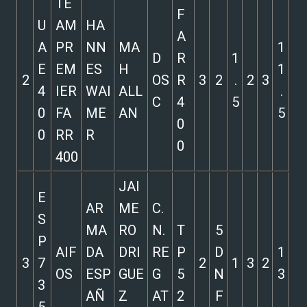
TE
F
U
AM
HA
A
A
PR
NN
MA
1
D
R
1
E
EM
ES
H
1
2
OS
R
3
2
.
2
3
4
IER
WAI
ALL
.
C
4
5
0
FA
ME
AN
5
0
0
RR
R
0
400
JAI
E
AR
ME
C.
S
MA
RO
N.
T
5
P
AIF
DA
DRI
RE
P
D
1
3
7
2
1
3
2
OS
ESP
GUE
G
5
N
3
3
AÑ
Z
AT
2
F