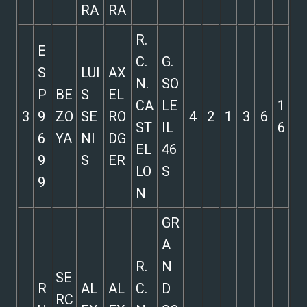
RA
RA
R.
E
C.
G.
S
LUI
AX
N.
SO
P
BE
S
EL
CA
LE
1
3
9
ZO
SE
RO
4
2
1
3
6
ST
IL
6
6
YA
NI
DG
EL
46
9
S
ER
LO
S
9
N
GR
A
R.
N
SE
R
AL
AL
C.
D
RC