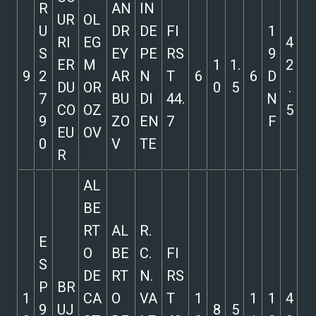
R
AN
IN
UR
OL
U
DR
DE
FI
1
RI
EG
4
S
EY
PE
RS
9
ER
M
1
1.
2
9
2
AR
N
T
6
6
D
DU
OR
0
5
.
7
BU
DI
44.
N
CO
OZ
5
9
ZO
EN
7
F
EU
OV
0
V
TE
R
AL
BE
RT
AL
R.
E
O
BE
C.
FI
S
DE
RT
N.
RS
P
BR
1
CA
O
VA
T
1
1
1
4
9
UJ
8
5