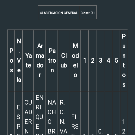
CLASIFICACION GENERAL
Clase : RI 1
P
N
Ar
M
u
P
.
Pa
Ya
ma
Cl
od
n
o
V
tro
1
2
3
4
5
te
do
ub
el
t
s
e
n
r
o
o
la
s
EN
CU
NA
R.
E
RI
AD
CH
C.
S
QU
FI
ER
O
N.
1
P
E
RS
N
BR
VA
0.
2