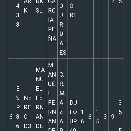
AR
RK
GA
2
5
4
O
O
K
SL
RC
3
U
RT
IA
8
R
PE
DI
ÑA
AL
ES
M
MA
AN
C.
NU
UE
R.
E
EL
L
M
S
NE
FE
FE
A
DU
3
P
RE
RN
RN
Z
FO
1
1.
5
6
8
O
AN
6
3
9
AN
A
UR
6
5
.
6
DO
DE
DE
R
40
5