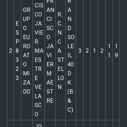
FR
R
CIS
GR
AN
A
CO
R.
UP
CI
N
E
JA
C.
O
SC
D
S
VIE
N.
EU
O
SO
P
R
C
RO
JA
LE
1
1
2
8
MA
A
3
2
1
2
AT
VI
IL
1
9
3
ES
ST
O
ER
40
2
TR
EL
MI
M
D
3
E
LO
ZA
AE
K
VE
N
DO
ST
(B
LA
RE
&
SC
C)
O
JO