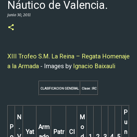
Náutico de Valencia.
junio 30, 2011
XIII Trofeo S.M. La Reina – Regata Homenaje
a la Armada
- Images by
Ignacio Baixauli
CLASIFICACION GENERAL
Clase : IRC
P
N
M
u
P
.
Arm
o
Yat
Patr
Cl
n
o
V
ado
d
1
2
3
4
5