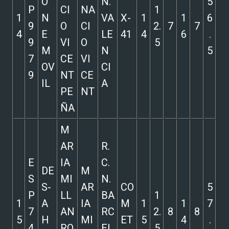
O
N.
5
P
CI
NA
1
1
N
VA
X-
1
1
6
9
O
CI
2.
7
7
4
E
LE
41
4
6
.
9
VI
O
5
M
N
5
7
CE
VI
OV
CI
9
NT
CE
IL
A
PE
NT
ÑA
M
AR
R.
E
IA
C.
DE
M
S
MI
N.
S-
AR
CO
5
P
LL
BA
1
1
A
IA
M
1
1
7
7
AN
RC
2.
8
8
5
H
MI
ET
5
4
.
4
RO
EL
5