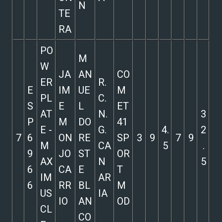
N
TE
RA
PO
M
W
JA
AN
CO
ER
R.
E
IM
UE
M
PL
C.
S
E
L
ET
AT
N.
3
P
M
DO
41
E -
G.
4.
2
7
6
ON
RE
SP
3
9
7
9
M
CA
5
.
9
JO
ST
OR
AX
N
5
6
CA
E
T
IM
AR
6
RR
BL
M
US
IA
IO
AN
OD
CL
CO