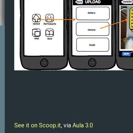
See it on Scoop.it
, via
Aula 3.0