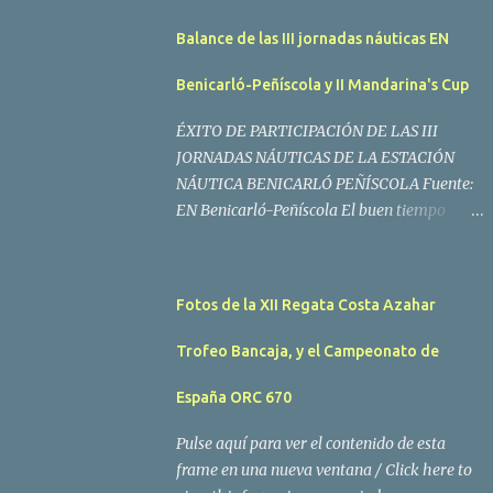
Balance de las III jornadas náuticas EN
Benicarló-Peñíscola y II Mandarina's Cup
ÉXITO DE PARTICIPACIÓN DE LAS III
JORNADAS NÁUTICAS DE LA ESTACIÓN
NÁUTICA BENICARLÓ PEÑÍSCOLA Fuente:
EN Benicarló-Peñíscola El buen tiempo
acompañó a los regatistas y mucho público
participó en las actividades programadas El
buen tiempo acompañó a los participantes
Fotos de la XII Regata Costa Azahar
de la II Regata Mandarina's Cup que tuvo
lugar este fin de semana en aguas de
Trofeo Bancaja, y el Campeonato de
Benicarló y Peñíscola. Tras dos intensas
jornadas de navegación, la embarcación
España ORC 670
Garví, un Malbec 240 del armador José Mª
Pulse aquí para ver el contenido de esta
Villes fue la merecida vencedora de la
frame en una nueva ventana / Click here to
prueba, en la que tomaron parte un total de