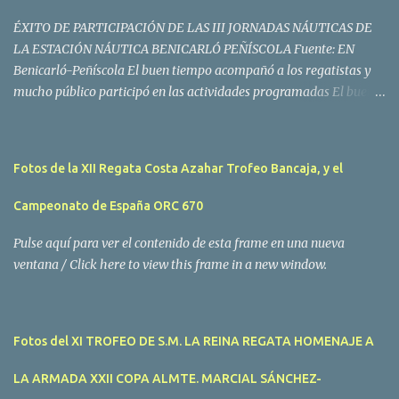
ÉXITO DE PARTICIPACIÓN DE LAS III JORNADAS NÁUTICAS DE
LA ESTACIÓN NÁUTICA BENICARLÓ PEÑÍSCOLA Fuente: EN
Benicarló-Peñíscola El buen tiempo acompañó a los regatistas y
mucho público participó en las actividades programadas El buen
tiempo acompañó a los participantes de la II Regata Mandarina's
Cup que tuvo lugar este fin de semana en aguas de Benicarló y
Peñíscola. Tras dos intensas jornadas de navegación, la
Fotos de la XII Regata Costa Azahar Trofeo Bancaja, y el
embarcación Garví, un Malbec 240 del armador José Mª Villes fue
la merecida vencedora de la prueba, en la que tomaron parte un
Campeonato de España ORC 670
total de 15 participantes. En la Clase A la primera clasificada fue
Mangicú, seguida de Marina Benicarló y Hepta. La Clase B fue
Pulse aquí para ver el contenido de esta frame en una nueva
para Garví, Vogamari Nou y Xé qué Café, mientras que en Clase C
ventana / Click here to view this frame in a new window.
venció Viracocha II, seguido de Laura Senar y Anais. Las pruebas
pudieron ser seguidas de cerca gracias a la Golondrina
Superbonanza que realizó varios traslados gratuitos al público en
Fotos del XI TROFEO DE S.M. LA REINA REGATA HOMENAJE A
general. Actividades públicas y gratuitas La II Mandari...
LA ARMADA XXII COPA ALMTE. MARCIAL SÁNCHEZ-