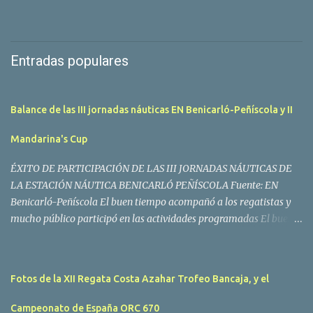
Entradas populares
Balance de las III jornadas náuticas EN Benicarló-Peñíscola y II
Mandarina's Cup
ÉXITO DE PARTICIPACIÓN DE LAS III JORNADAS NÁUTICAS DE
LA ESTACIÓN NÁUTICA BENICARLÓ PEÑÍSCOLA Fuente: EN
Benicarló-Peñíscola El buen tiempo acompañó a los regatistas y
mucho público participó en las actividades programadas El buen
tiempo acompañó a los participantes de la II Regata Mandarina's
Cup que tuvo lugar este fin de semana en aguas de Benicarló y
Peñíscola. Tras dos intensas jornadas de navegación, la
Fotos de la XII Regata Costa Azahar Trofeo Bancaja, y el
embarcación Garví, un Malbec 240 del armador José Mª Villes fue
la merecida vencedora de la prueba, en la que tomaron parte un
Campeonato de España ORC 670