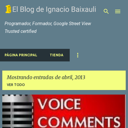
Ir al contenido principal
Programador, Formador, Google Street View
Trusted certified
PÁGINA PRINCIPAL
TIENDA
Mostrando entradas de abril, 2013
VER TODO
E
n
t