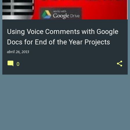
r
a
d
a
Using Voice Comments with Google
s
Docs for End of the Year Projects
abril 26, 2013
0