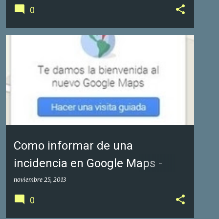
0
GOOGLE FOTOS DE NEGOCIOS
GOOGLE MAPS
+
1
Como informar de una
incidencia en Google Maps -
Fotos de Negocios
noviembre 25, 2013
0