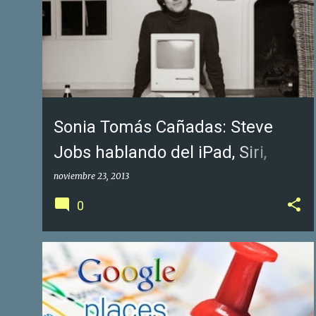
Sonia Tomás Cañadas: Steve
Jobs hablando del iPad, Siri,
Google Maps e Internet ¡En
noviembre 23, 2013
1983!
0
GOOGLE FOTOS DE NEGOCIOS
GOOGLE MAPS
+
1