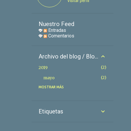
Visitar perfil
Nuestro Feed
Entradas
Comentarios
Archivo del blog / Blog files
2
2019
2
mayo
MOSTRAR MÁS
3
2018
1
diciembre
1
febrero
Etiquetas
1
enero
50
2017