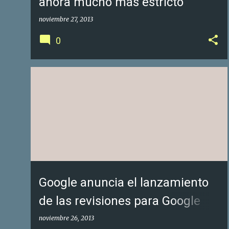
ahora mucho más estricto
noviembre 27, 2013
0
GOOGLE FOTOS DE NEGOCIOS
GOOGLE MAPS
+
1
Google anuncia el lanzamiento
de las revisiones para Google
Places para Empresas
noviembre 26, 2013