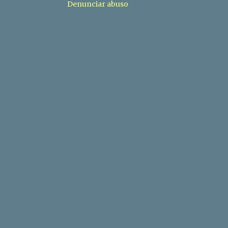
Denunciar abuso
4
diciembre
6
noviembre
1
octubre
7
septiembre
2
agosto
9
julio
5
junio
6
mayo
7
abril
1
marzo
2
enero
18
2016
1