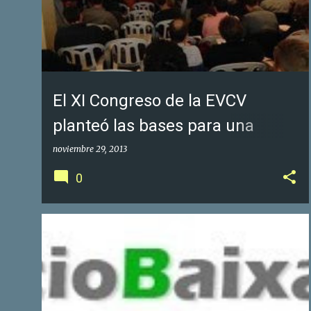
t
r
a
d
a
El XI Congreso de la EVCV
s
planteó las bases para una
buena ... - el periodic
noviembre 29, 2013
0
GOOGLE FOTOS DE NEGOCIOS
GOOGLE MAPS
+
1