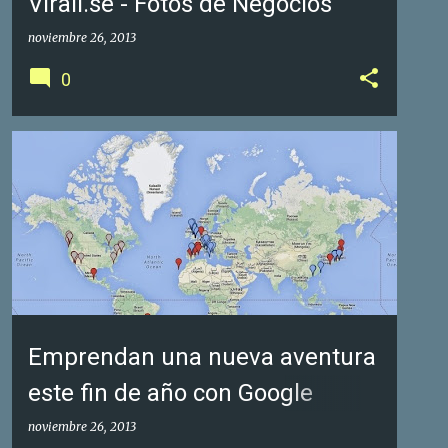
Virali.se - Fotos de Negocios
noviembre 26, 2013
0
GOOGLE FOTOS DE NEGOCIOS
GOOGLE MAPS
+
1
Emprendan una nueva aventura
este fin de año con Google
Street View
noviembre 26, 2013