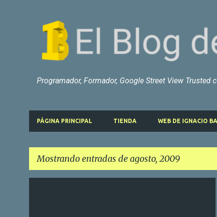
Programador, Formador, Google Street View Trusted ce
PÁGINA PRINCIPAL
TIENDA
WEB DE IGNACIO BA
Mostrando entradas de agosto, 2009
E
CLUB DE VELA LA DEHESA
PATÍN A VELA
n