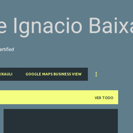
Ir al contenido principal
rtified
IXAULI
GOOGLE MAPS BUSINESS VIEW
VER TODO