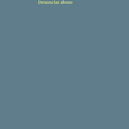
Denunciar abuso
4
diciembre
6
noviembre
1
octubre
7
septiembre
2
agosto
9
julio
5
junio
6
mayo
7
abril
1
marzo
2
enero
18
2016
1