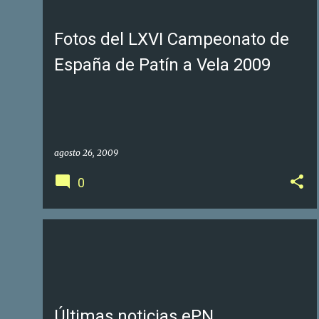
t
r
Fotos del LXVI Campeonato de
a
España de Patín a Vela 2009
d
a
s
agosto 26, 2009
0
EPN FOTOAGENCIA VIRTUAL
Últimas noticias ePN