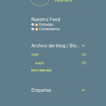
Visitar perfil
Nuestro Feed
Entradas
Comentarios
Archivo del blog / Blog files
2
2019
2
mayo
MOSTRAR MÁS
3
2018
1
diciembre
1
febrero
Etiquetas
1
enero
50
2017